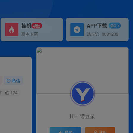
挂机
APP下载
项目
GO
脚本卡密
站长V：hu91203
私信
7
174
HI！请登录
登录
注册