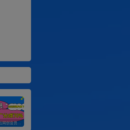
加入优优云网创会员，全站资源免费学习。
优优云网创【VIP会员专属交流群】
加盟优优云网创，搭建同款项目资源站，实现日入2000+