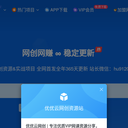
W
免费下载
热门项目
APP下载
VIP会员
加盟
网创网赚 ∞ 稳定更新
创资源&实战项目 全网首发全年365天更新 站长微信：hu9120
优优云网创资源站
项目
抖音
引流
小红书
短视频
带货
优优云网创 | 专注优质VIP网课资源分享，