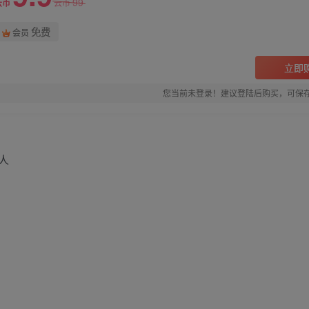
99
云币
云币
免费
会员
立即
您当前未登录！建议登陆后购买，可保