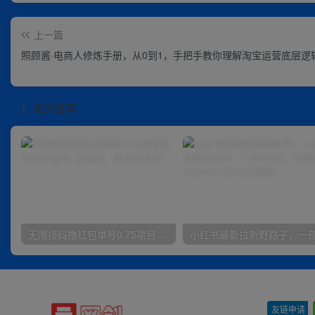
上一篇
照顾酱·电商人修炼手册，从0到1，手把手教你理解淘宝运营底层逻
相关推荐
无限接码撸红包单号0.75项目无偿分享给你【揭秘】
友链申请
-