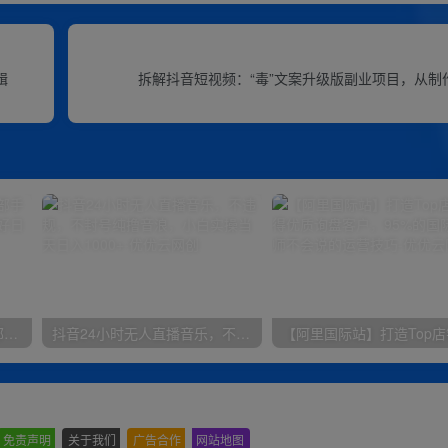
辑
拆解抖音短视频：“毒”文案升级版副业项目，从制
小红书最新拉新野路子，一部手机即可操作，一单15块，做得好日入2000+
抖音24小时无人直播音乐，不违规，不封号纯撸音浪，小白实操当天日入1000+
免责声明
-
关于我们
-
广告合作
-
网站地图