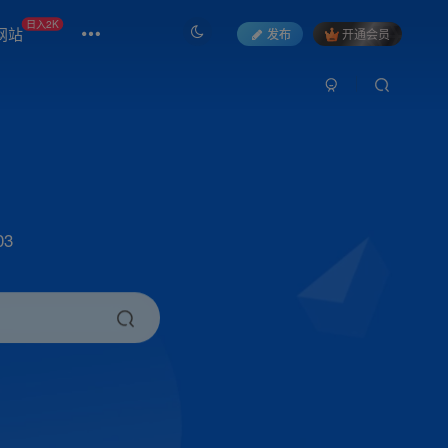
日入2K
网站
发布
开通会员
3