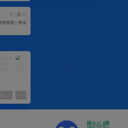
下一篇
作到变现一条龙
【阿里国际站】打造Top店铺&获得优质询盘客户，​95%的国际站讲师不会说的运营技巧
一份资料多种变现方式，小白也能轻松上手，日入800不是问题