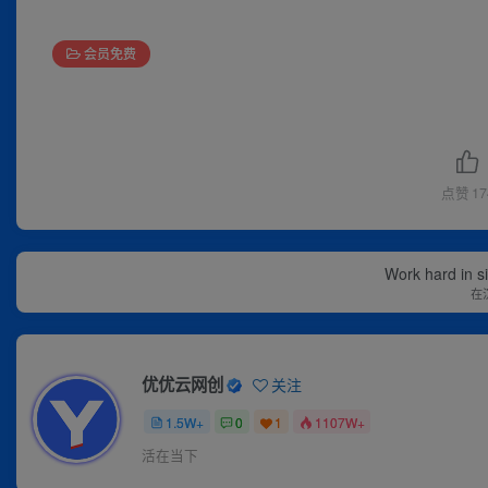
会员免费
点赞
17
Work hard in s
在
优优云网创
关注
1.5W+
0
1
1107W+
活在当下