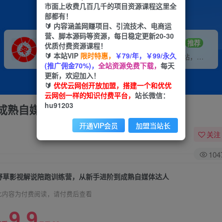
市面上收费几百几千的项目资源课程这里全
部都有！
🔰 内容涵盖网赚项目、引流技术、电商运
营、脚本源码等资源，每日稳定更新20-30
VIP推广
招募站长
70%分佣
推荐
优质付费资源课程！
🔰 本站VIP
限时特惠，
￥79/年，￥99/永久
会员专属推广链接
搭建同款网站，自己当老板
(推广佣金70%)，
全站资源免费下载，
每天
更新，欢迎加入！
🔰
优优云网创开放加盟，搭建一个和优优
云网创一样的知识付费平台，
站长微信：
hu91203
成熟自媒体达人
开通VIP会员
加盟当站长
关注
104
野草影视解说陪跑训练营，从新手进阶到成熟自媒体达人
此内容为付费阅读，请付费后查看
9.9