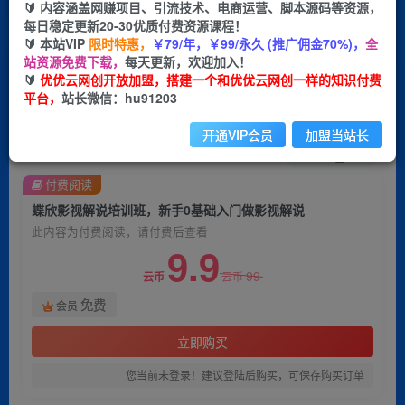
🔰 内容涵盖网赚项目、引流技术、电商运营、脚本源码等资源，
每日稳定更新20-30优质付费资源课程！
首页
创业课程
会员免费
正文
🔰 本站VIP
限时特惠，
￥79/年，￥99/永久 (推广佣金70%)，
全
站资源免费下载，
每天更新，欢迎加入！
蝶欣影视解说培训班，新手0基础入门做影视解说
🔰
优优云网创开放加盟，搭建一个和优优云网创一样的知识付费
平台，
站长微信：hu91203
优优云网创
关注
私信
2年前发布
开通VIP会员
加盟当站长
976
161
付费阅读
蝶欣影视解说培训班，新手0基础入门做影视解说
此内容为付费阅读，请付费后查看
9.9
99
云币
云币
免费
会员
立即购买
您当前未登录！建议登陆后购买，可保存购买订单