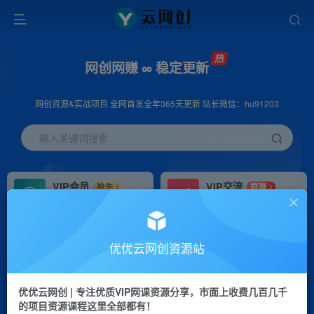
网创网赚 ∞ 稳定更新
网创资源&实战项目 全网首发全年365天更新 站长微信：hu91203
输入关键词搜索
VIP会员
VIP交流
抢先
群聊
免费下载全站资源
研究探讨更多创业项目路子。
VIP推广
招募站长
70%分佣
推荐
优优云网创资源站
会员专属推广链接
搭建同款网站，自己当老板
优优云网创 | 专注优质VIP网课资源分享，市面上收费几百几千
挂机
APP下载
项目
GO
的项目资源课程这里全部都有！
脚本卡密
站长V：hu91203