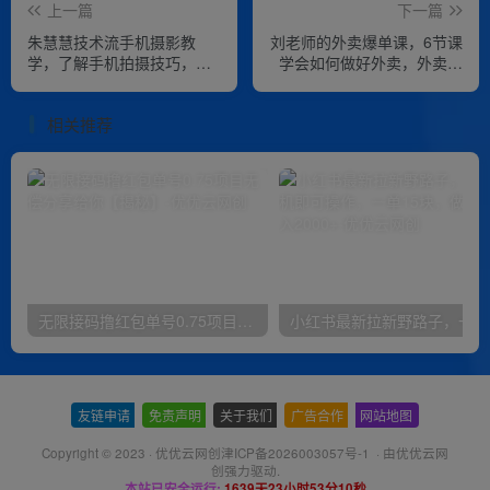
上一篇
下一篇
朱慧慧技术流手机摄影教
刘老师的外卖爆单课，6节课
学，了解手机拍摄技巧，能
学会如何做好外卖，外卖商
独立用手机拍摄有品质的短
家必看
视频
相关推荐
无限接码撸红包单号0.75项目无偿分享给你【揭秘】
小红
友链申请
-
免责声明
-
关于我们
-
广告合作
-
网站地图
Copyright © 2023 ·
优优云网创津ICP备2026003057号-1
· 由
优优云网
创
强力驱动.
本站已安全运行:
1639天23小时53分10秒