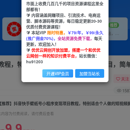
市面上收费几百几千的项目资源课程这里全
部都有！
🔰 内容涵盖网赚项目、引流技术、电商运
营、脚本源码等资源，每日稳定更新20-30
VIP推广
招募站长
70%分佣
推荐
优质付费资源课程！
🔰 本站VIP
限时特惠，
￥79/年，￥99/永久
会员专属推广链接
搭建同款网站，自己当老板
(推广佣金70%)，
全站资源免费下载，
每天
更新，欢迎加入！
🔰
优优云网创开放加盟，搭建一个和优优
云网创一样的知识付费平台，
站长微信：
hu91203
教程，特别适合个人做的短视频掘金项目，简
开通VIP会员
加盟当站长
关注
158
此内容为付费阅读，请付费后查看
9.9