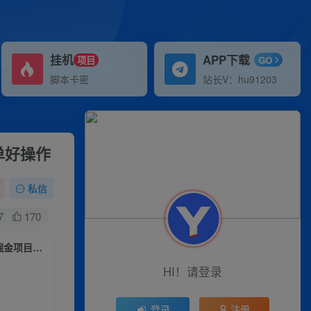
挂机
APP下载
项目
GO
脚本卡密
站长V：hu91203
单好操作
私信
7
170
【推荐】抖音快手壁纸号小程序变现项目教程，特别适合个人做的短视频掘金项目，简单好操作
HI！请登录
登录
注册