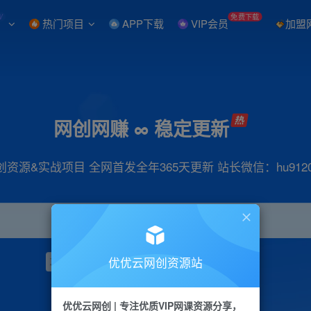
W
免费下载
热门项目
APP下载
VIP会员
加盟
网创网赚 ∞ 稳定更新
创资源&实战项目 全网首发全年365天更新 站长微信：hu9120
优优云网创资源站
项目
抖音
引流
小红书
短视频
带货
优优云网创 | 专注优质VIP网课资源分享，