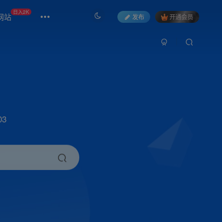
日入2K
网站
发布
开通会员
3