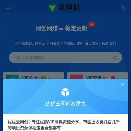
网创网赚 ∞ 稳定更新
网创资源&实战项目 全网首发全年365天更新 站长微信：hu91203
输入关键词搜索
VIP会员
VIP交流
抢先
群聊
免费下载全站资源
研究探讨更多创业项目路子。
VIP推广
招募站长
70%分佣
推荐
优优云网创资源站
会员专属推广链接
搭建同款网站，自己当老板
优优云网创 | 专注优质VIP网课资源分享，市面上收费几百几千
挂机
APP下载
项目
GO
的项目资源课程这里全部都有！
脚本卡密
站长V：hu91203