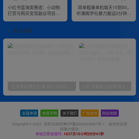
小红书蓝海类赛道：小动物
简单粗暴单机每天10到50，
打赏与购买变现副业项目，
听潮阁学社暴力搬运2分钟一
一条龙玩法分享给你！
条小说推文视频教程完整版
【揭秘】
相关推荐
无限接码撸红包单号0.75项目无偿分享给你【揭秘】
小红
友链申请
-
免责声明
-
关于我们
-
广告合作
-
网站地图
Copyright © 2023 ·
优优云网创津ICP备2026003057号-1
· 由
优优云网
创
强力驱动.
本站已安全运行:
1637天15小时29分42秒