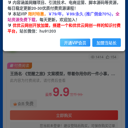
🔰 内容涵盖网赚项目、引流技术、电商运营、脚本源码等资源，
每日稳定更新20-30优质付费资源课程！
首页
创业课程
会员免费
正文
🔰 本站VIP
限时特惠，
￥79/年，￥99/永久 (推广佣金70%)，
全
站资源免费下载，
每天更新，欢迎加入！
王扬名·《觉醒之旅》文案模型，​带着你用你的一
🔰
优优云网创开放加盟，搭建一个和优优云网创一样的知识付费
平台，
站长微信：hu91203
件小事，对自己有意义的短视频文案
开通VIP会员
加盟当站长
优优云网创
关注
私信
2年前发布
1414
154
付费阅读
王扬名·《觉醒之旅》文案模型，​带着你用你的一件小事，对自己有意义的短视频文案
此内容为付费阅读，请付费后查看
9.9
99
云币
云币
免费
会员
立即购买
您当前未登录！建议登陆后购买，可保存购买订单