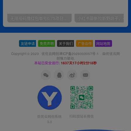
无限接码撸红包单号0.75项目无偿分享给你【揭秘】
小红
友链申请
-
免责声明
-
关于我们
-
广告合作
-
网站地图
Copyright © 2023 ·
优优云网创津ICP备2026003057号-1
· 由
优优云网
创
强力驱动.
本站已安全运行:
1637天17小时2分18秒
扫码加站长微信
优优云网创系统
3.0