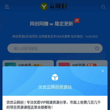
网创网赚 ∞ 稳定更新
网创资源&实战项目 全网首发全年365天更新 站长微信：hu91203
输入关键词搜索
VIP会员
VIP交流
抢先
群聊
免费下载全站资源
研究探讨更多创业项目路子。
VIP推广
招募站长
70%分佣
推荐
优优云网创资源站
会员专属推广链接
搭建同款网站，自己当老板
优优云网创 | 专注优质VIP网课资源分享，市面上收费几百几千
挂机
APP下载
项目
GO
的项目资源课程这里全部都有！
脚本卡密
站长V：hu91203