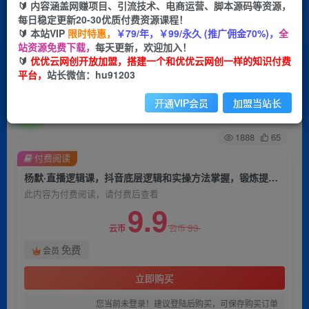
🔰 内容涵盖网赚项目、引流技术、电商运营、脚本源码等资源，
每日稳定更新20-30优质付费资源课程！
首页
创业课程
会员免费
正文
🔰 本站VIP
限时特惠，
￥79/年，￥99/永久 (推广佣金70%)，
全
站资源免费下载，
每天更新，欢迎加入！
杨默·直播逻辑课，抖音底层逻辑和实操方法掌
🔰
优优云网创开放加盟，搭建一个和优优云网创一样的知识付费
平台，
站长微信：hu91203
握，锻炼提升直播能力
开通VIP会员
加盟当站长
优优云网创
关注
私信
2年前发布
1888
65
付费阅读
杨默·直播逻辑课，抖音底层逻辑和实操方法掌握，锻炼提升直播能力
此内容为付费阅读，请付费后查看
9.9
99
云币
云币
免费
会员
立即购买
您当前未登录！建议登陆后购买，可保存购买订单