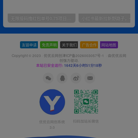
无限接码撸红包单号0.75项目无偿分享给你【揭秘】
小红
友链申请
-
免责声明
-
关于我们
-
广告合作
-
网站地图
Copyright © 2023 ·
优优云网创津ICP备2026003057号-1
· 由
优优云网
创
强力驱动.
本站已安全运行:
1642天6小时51分19秒
扫码加站长微信
优优云网创系统
3.0