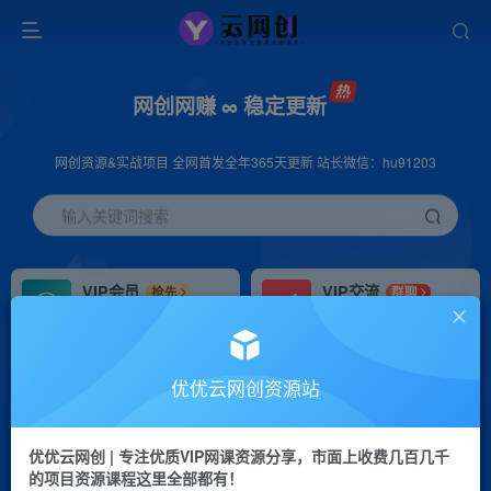
网创网赚 ∞ 稳定更新
网创资源&实战项目 全网首发全年365天更新 站长微信：hu91203
输入关键词搜索
VIP会员
VIP交流
抢先
群聊
免费下载全站资源
研究探讨更多创业项目路子。
VIP推广
招募站长
70%分佣
推荐
优优云网创资源站
会员专属推广链接
搭建同款网站，自己当老板
优优云网创 | 专注优质VIP网课资源分享，市面上收费几百几千
挂机
APP下载
项目
GO
的项目资源课程这里全部都有！
脚本卡密
站长V：hu91203