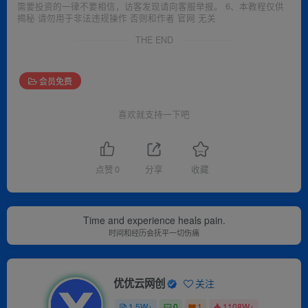
需要投资的一律不要相信，访客发现请向客服举报。 6、本教程仅供
揭秘 请勿用于非法违规操作 否则和作者 官网 无关
THE END
会员免费
喜欢就支持一下吧
点赞
0
分享
收藏
Time and experience heals pain.
时间和经历会抚平一切伤痛
优优云网创
关注
1.5W+
0
1
1108W+