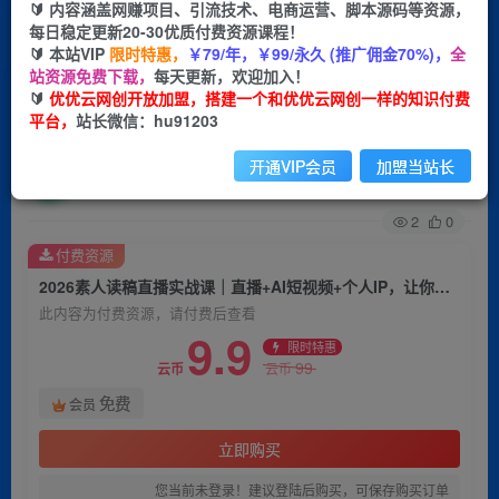
🔰 内容涵盖网赚项目、引流技术、电商运营、脚本源码等资源，
每日稳定更新20-30优质付费资源课程！
首页
创业课程
会员免费
正文
🔰 本站VIP
限时特惠，
￥79/年，￥99/永久 (推广佣金70%)，
全
站资源免费下载，
每天更新，欢迎加入！
2026素人读稿直播实战课｜直播+AI短视频+个人
🔰
优优云网创开放加盟，搭建一个和优优云网创一样的知识付费
平台，
站长微信：hu91203
IP，让你对着稿子也能流畅开播、高效出单
开通VIP会员
加盟当站长
优优云网创
关注
私信
34天前发布
2
0
付费资源
2026素人读稿直播实战课｜直播+AI短视频+个人IP，让你对着稿子也能流畅开播、高效出单
此内容为付费资源，请付费后查看
9.9
限时特惠
99
云币
云币
免费
会员
立即购买
您当前未登录！建议登陆后购买，可保存购买订单