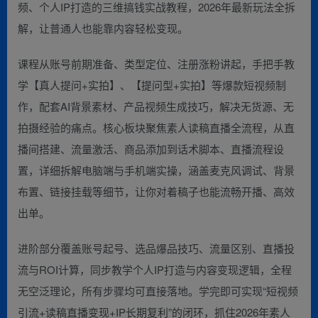
频、个人IP打造的三维搞钱实战教程，2026年最新玩法全拆
解，让普通人也能靠内容轻松变现。
课程从账号前期准备、类型定位、注册涨粉讲起，手把手教
学【真人提问+实拍】、【提问型+实拍】等爆款短视频制
作，配套AI背景素材、产品视频生成技巧，解决无货源、无
拍摄经验的痛点。核心板块聚焦素人读稿直播全流程，从直
播间搭建、流量激活、商品添加到话术脚本、直播流程设
置，详细拆解电脑端与手机端实操，涵盖麦克风调试、背景
布置、链接挂载等细节，让你对着稿子也能流畅开播、高效
出单。
进阶部分覆盖账号起号、选品爆品技巧、流量区别、直播投
流与ROI计算，同步教学个人IP打造与内容变现逻辑，全程
无空泛理论，所有步骤均可直接落地。学完即可实现“短视频
引流+读稿直播变现+IP长期复利”的闭环，抓住2026年素人