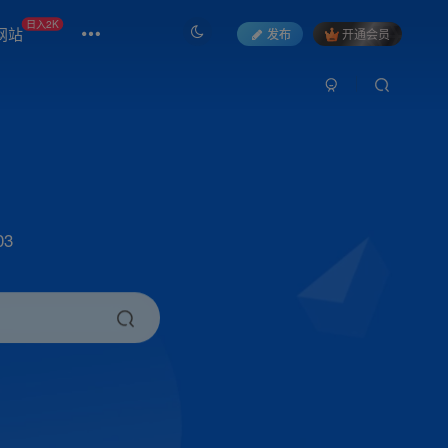
日入2K
网站
发布
开通会员
3