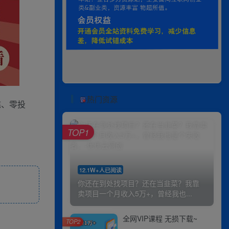
热门资源
槛、零投
TOP1
12.1W+人已阅读
你还在到处找项目？还在当韭菜？我靠
卖项目一个月收入5万+，曾经我也...
全网VIP课程 无损下载~
TOP2