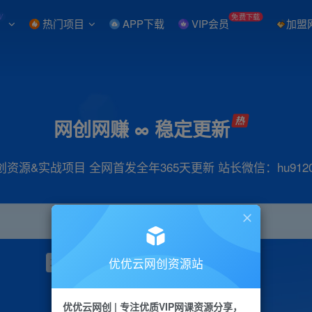
W
免费下载
热门项目
APP下载
VIP会员
加盟
网创网赚 ∞ 稳定更新
创资源&实战项目 全网首发全年365天更新 站长微信：hu9120
优优云网创资源站
项目
抖音
引流
小红书
短视频
带货
优优云网创 | 专注优质VIP网课资源分享，