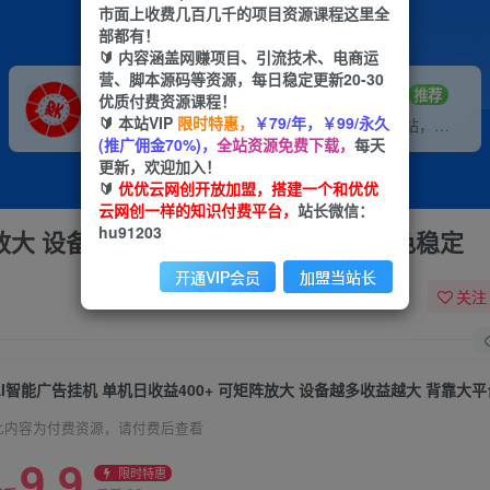
市面上收费几百几千的项目资源课程这里全
部都有！
🔰 内容涵盖网赚项目、引流技术、电商运
营、脚本源码等资源，每日稳定更新20-30
VIP推广
招募站长
70%分佣
推荐
优质付费资源课程！
🔰 本站VIP
限时特惠，
￥79/年，￥99/永久
会员专属推广链接
搭建同款网站，自己当老板
(推广佣金70%)，
全站资源免费下载，
每天
更新，欢迎加入！
🔰
优优云网创开放加盟，搭建一个和优优
云网创一样的知识付费平台，
站长微信：
hu91203
阵放大 设备越多收益越大 背靠大平台 绿色稳定
开通VIP会员
加盟当站长
关注
此内容为付费资源，请付费后查看
9.9
限时特惠