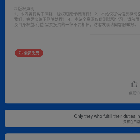
©
版权声明
1、本内容转载于网络，版权归原作者所有！ 2、本站仅提供信息存储
我们，会尽快给予删除处理！ 4、本站全资源仅供测试和学习，请勿用
及自身权益/利益 需要投资的一律不要相信，访客发现请向客服举报。 
会员免费
点赞
0
If you hold tig
你若将过去