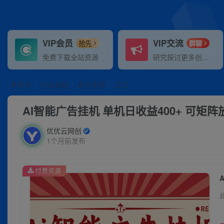
VIP会员
VIP交流
抢先
群聊
免费下载全站资源
研究探讨更多创业项目路子。
首页
创业课程
会员免费
正文
AI智能广告挂机 单机日收益400+ 可矩
优优云网创
1个月前发布
付费资源