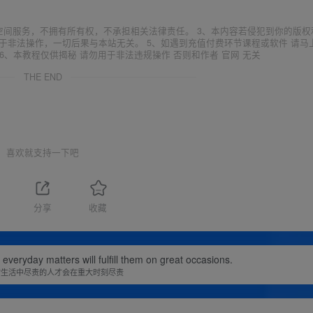
空间服务，不拥有所有权，不承担相关法律责任。 3、本内容若侵犯到你的版权
于非法操作，一切后果与本站无关。 5、如遇到充值付费环节课程或软件 请马
6、本教程仅供揭秘 请勿用于非法违规操作 否则和作者 官网 无关
THE END
喜欢就支持一下吧
分享
收藏
ht, how can a free hand to hug now?
抱的太紧，怎么能腾出手来拥抱现在？