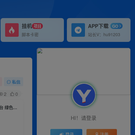
挂机
APP下载
项目
GO
脚本卡密
站长V：hu91203
私信
2
0
AI智能广告挂机 单机日收益400+ 可矩阵放大 设备越多收益越大 背靠大平台 绿色稳定
HI！请登录
登录
注册