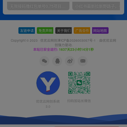
无限接码撸红包单号0.75项目无偿分享给你【揭秘】
小红
友链申请
-
免责声明
-
关于我们
-
广告合作
-
网站地图
Copyright © 2023 ·
优优云网创津ICP备2026003057号-1
· 由
优优云网
创
强力驱动.
本站已安全运行:
1637天23小时14分1秒
扫码加站长微信
优优云网创系统
3.0