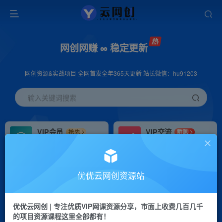
网创网赚 ∞ 稳定更新
网创资源&实战项目 全网首发全年365天更新 站长微信：hu91203
输入关键词搜索
VIP会员
VIP交流
抢先
群聊
免费下载全站资源
研究探讨更多创业项目路子。
VIP推广
招募站长
70%分佣
推荐
优优云网创资源站
会员专属推广链接
搭建同款网站，自己当老板
优优云网创 | 专注优质VIP网课资源分享，市面上收费几百几千
挂机
APP下载
项目
GO
的项目资源课程这里全部都有！
脚本卡密
站长V：hu91203