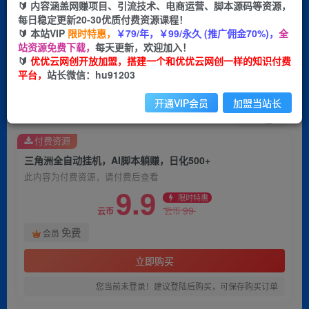
🔰 内容涵盖网赚项目、引流技术、电商运营、脚本源码等资源，
每日稳定更新20-30优质付费资源课程！
首页
创业课程
会员免费
正文
🔰 本站VIP
限时特惠，
￥79/年，￥99/永久 (推广佣金70%)，
全
站资源免费下载，
每天更新，欢迎加入！
三角洲全自动挂机，AI脚本躺赚，日化500+
🔰
优优云网创开放加盟，搭建一个和优优云网创一样的知识付费
平台，
站长微信：hu91203
优优云网创
关注
私信
1个月前发布
开通VIP会员
加盟当站长
2
0
付费资源
三角洲全自动挂机，AI脚本躺赚，日化500+
此内容为付费资源，请付费后查看
9.9
限时特惠
99
云币
云币
免费
会员
立即购买
您当前未登录！建议登陆后购买，可保存购买订单