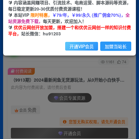
🔰 内容涵盖网赚项目、引流技术、电商运营、脚本源码等资源，
每日稳定更新20-30优质付费资源课程！
首页
创业课程
会员专属
正文
🔰 本站VIP
限时特惠，
￥79/年，￥99/永久 (推广佣金70%)，
全
站资源免费下载，
每天更新，欢迎加入！
（9913期）2024最新闲鱼无货源玩法，从0开始小
🔰
优优云网创开放加盟，搭建一个和优优云网创一样的知识付费
平台，
站长微信：hu91203
白快手上手，每天2小时月收入过万
开通VIP会员
加盟当站长
优优云网创
关注
私信
2年前更新
1161
74
付费阅读
（9913期）2024最新闲鱼无货源玩法，从0开始小白快手上手，每天2小时月收入过万
此内容为付费阅读，请付费后查看
会员专属资源
免费
会员
您暂无购买权限，请先开通会员
开通会员