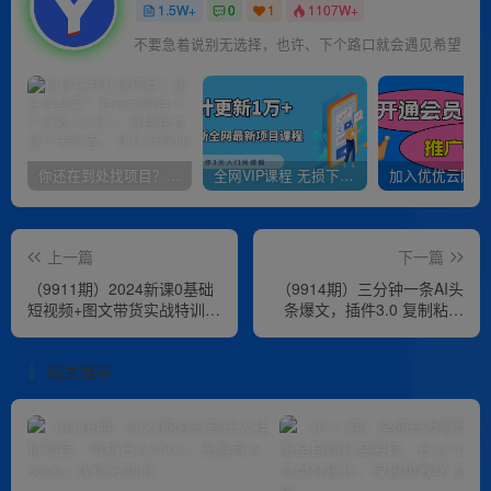
1.5W+
0
1
1107W+
不要急着说别无选择，也许、下个路口就会遇见希望
你还在到处找项目？还在当韭菜？我靠卖项目一个月收入5万+，曾经我也是个失败者。
全网VIP课程 无损下载~
上一篇
下一篇
（9911期）2024新课0基础
（9914期）三分钟一条AI头
短视频+图文带货实战特训
条爆文，插件3.0 复制粘贴
营：玩转平台，轻松打造爆
一键生成抄书图片 单日变现
款（59节）
四位数
相关推荐