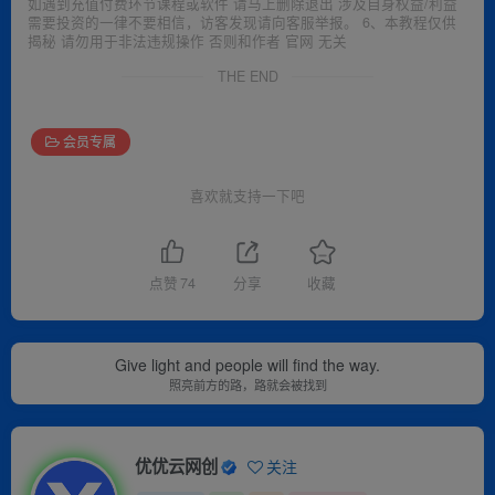
如遇到充值付费环节课程或软件 请马上删除退出 涉及自身权益/利益
需要投资的一律不要相信，访客发现请向客服举报。 6、本教程仅供
揭秘 请勿用于非法违规操作 否则和作者 官网 无关
THE END
会员专属
喜欢就支持一下吧
点赞
74
分享
收藏
Give light and people will find the way.
照亮前方的路，路就会被找到
优优云网创
关注