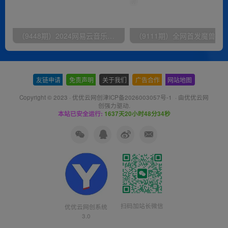
（9448期）2024网易云音乐人挂机项目，单机日入150+，无脑月入5000+
友链申请
-
免责声明
-
关于我们
-
广告合作
-
网站地图
Copyright © 2023 ·
优优云网创津ICP备2026003057号-1
· 由
优优云网
创
强力驱动.
本站已安全运行:
1637天20小时48分35秒
扫码加站长微信
优优云网创系统
3.0