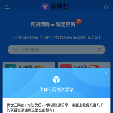
网创网赚 ∞ 稳定更新
网创资源&实战项目 全网首发全年365天更新 站长微信：hu91203
输入关键词搜索
VIP会员
VIP交流
抢先
群聊
免费下载全站资源
研究探讨更多创业项目路子。
VIP推广
招募站长
70%分佣
推荐
优优云网创资源站
会员专属推广链接
搭建同款网站，自己当老板
优优云网创 | 专注优质VIP网课资源分享，市面上收费几百几千
挂机
APP下载
项目
GO
的项目资源课程这里全部都有！
脚本卡密
站长V：hu91203