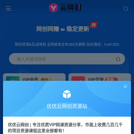
网创网赚 ∞ 稳定更新
网创资源&实战项目 全网首发全年365天更新 站长微信：hu91203
输入关键词搜索
VIP会员
VIP交流
抢先
群聊
免费下载全站资源
研究探讨更多创业项目路子。
VIP推广
招募站长
70%分佣
推荐
优优云网创资源站
会员专属推广链接
搭建同款网站，自己当老板
优优云网创 | 专注优质VIP网课资源分享，市面上收费几百几千
挂机
APP下载
项目
GO
的项目资源课程这里全部都有！
脚本卡密
站长V：hu91203