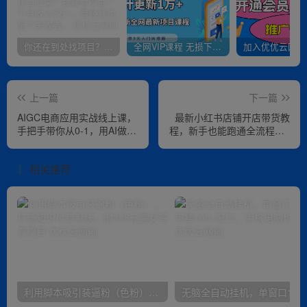
你还在到处找项目？还在当韭菜？我靠卖项目一个月收入5万+，曾经我也是个失败者。
全网VIP课程 无损下载~
上一篇
下一篇
AIGC电商应用实战线上课，
最新小红书店铺开店带货教
手把手带你从0-1，用AI做电
程，新手也能跑通全流程（6
商（更新39节课）
节课+爆款公式）
相关推荐
利用脚本吸引装逼粉（色粉），打造知识付费系统，附388元美女写真项目
无脑全自动挂机，单窗口