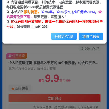
🔰 内容涵盖网赚项目、引流技术、电商运营、脚本源码等资源，
每日稳定更新20-30优质付费资源课程！
首页
会员免费
正文
🔰 本站VIP
限时特惠，
￥79/年，￥99/永久 (推广佣金70%)，
全
站资源免费下载，
每天更新，欢迎加入！
个人IP底层逻辑-​掌握年入千万的10个新技能，约
🔰
优优云网创开放加盟，搭建一个和优优云网创一样的知识付费
平台，
站长微信：hu91203
会底层IP的打造方法！
开通VIP会员
加盟当站长
优优云网创
关注
私信
2年前发布
960
47
付费阅读
个人IP底层逻辑-​掌握年入千万的10个新技能，约会底层IP的打造方法！
此内容为付费阅读，请付费后查看
9.9
99
云币
云币
免费
会员
立即购买
您当前未登录！建议登陆后购买，可保存购买订单