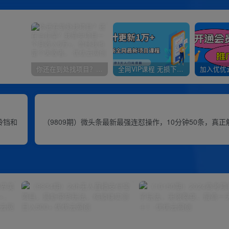
你还在到处找项目？还在当韭菜？我靠卖项目一个月收入5万+，曾经我也是个失败者。
全网VIP课程 无损下载~
铃铛和
（9809期）微头条最新最强连怼操作，10分钟50条，真