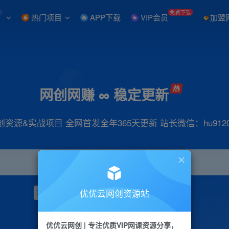
W
免费下载
热门项目
APP下载
VIP会员
加盟
网创网赚 ∞ 稳定更新
创资源&实战项目 全网首发全年365天更新 站长微信：hu9120
优优云网创资源站
项目
抖音
引流
小红书
短视频
带货
优优云网创 | 专注优质VIP网课资源分享，