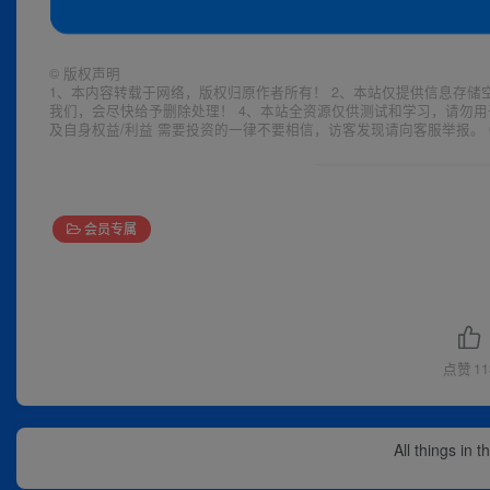
©
版权声明
1、本内容转载于网络，版权归原作者所有！ 2、本站仅提供信息存储
我们，会尽快给予删除处理！ 4、本站全资源仅供测试和学习，请勿用
及自身权益/利益 需要投资的一律不要相信，访客发现请向客服举报。 
会员专属
点赞
11
All things in 