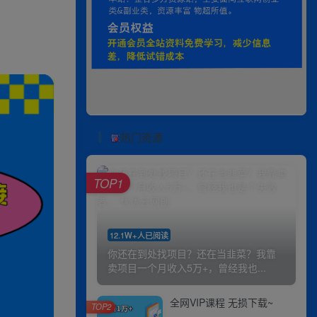
热门资源
TOP1
12.1W+人已阅读
你还在到处找项目？还在当韭菜？我靠
卖项目一个月收入5万+，曾经我也...
全网VIP课程 无损下载~
TOP2