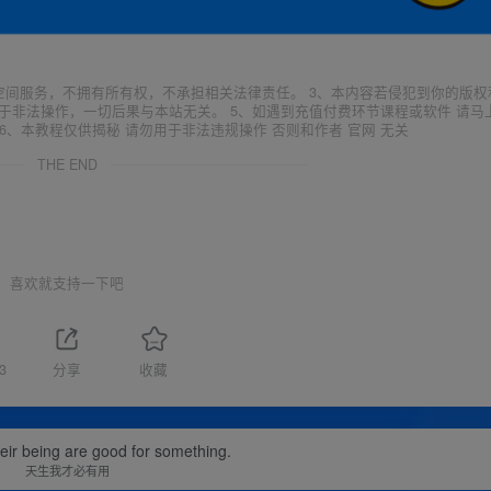
空间服务，不拥有所有权，不承担相关法律责任。 3、本内容若侵犯到你的版权
于非法操作，一切后果与本站无关。 5、如遇到充值付费环节课程或软件 请马
6、本教程仅供揭秘 请勿用于非法违规操作 否则和作者 官网 无关
THE END
喜欢就支持一下吧
3
分享
收藏
their being are good for something.
天生我才必有用