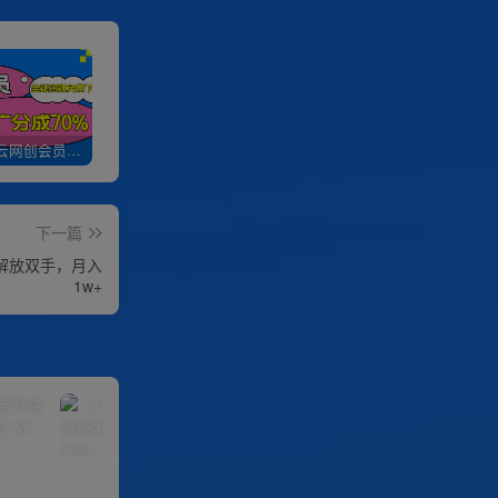
加入优优云网创会员，全站资源免费学习。
优优云网创【VIP会员专属交流群】
加盟优优云网创，搭建同款项目资源站，实现日入2000+
下一篇
正解放双手，月入
1w+