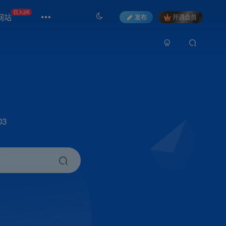
日入2K
网站
发布
开通会员
3