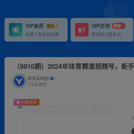
VIP会员
VIP交流
抢先
群聊
免费下载全站资源
研究探讨更多创业项目路子。
首页
创业课程
会员专属
正文
（9810期）2024年体育赛道视频号，新
优优云网创
2年前更新
付费阅读