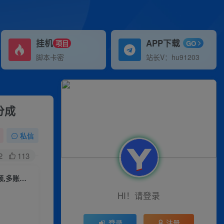
挂机
APP下载
项目
GO
脚本卡密
站长V：hu91203
分成
私信
2
113
（9810期）2024年体育赛道视频号，新手轻松操作， 日产1000条原创视频,多账号多撸分成
HI！请登录
登录
注册