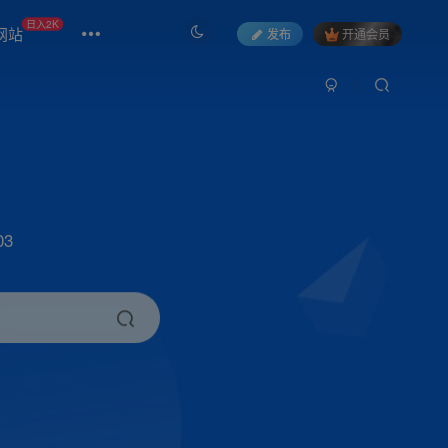
日入2K
网站
发布
开通会员
3