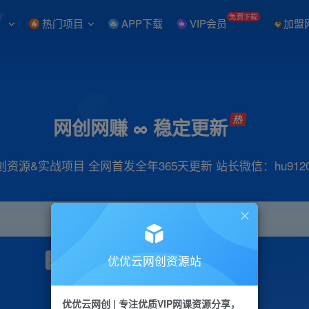
W
免费下载
热门项目
APP下载
VIP会员
加盟
网创网赚 ∞ 稳定更新
创资源&实战项目 全网首发全年365天更新 站长微信：hu9120
优优云网创资源站
项目
抖音
引流
小红书
短视频
带货
优优云网创 | 专注优质VIP网课资源分享，