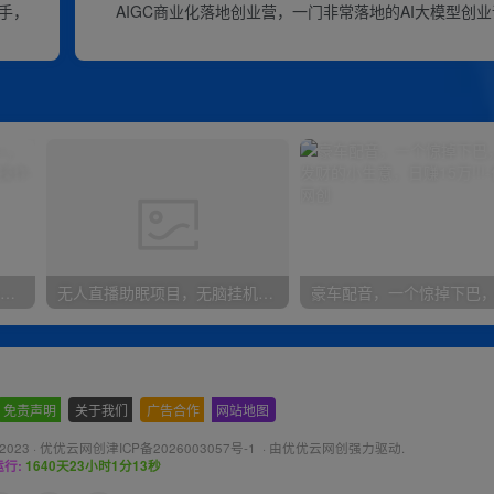
上手，
AIGC商业化落地创业营，一门非常落地的AI大模型创业
无脑全自动挂机，单窗口18+，可挂100+窗口，手机电脑均可操作
无人直播助眠项目，无脑挂机，操作简单，解放双手，礼物刷不停
免责声明
-
关于我们
-
广告合作
-
网站地图
 2023 ·
优优云网创津ICP备2026003057号-1
· 由
优优云网创
强力驱动.
行:
1640天23小时1分14秒