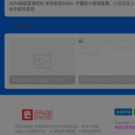
2024超级蓝海项目 单日收益5000+ 不露脸小游戏直播，小白当天
快手起号变现
相关推荐
利用脚本吸引装逼粉（色粉），打造知识付费系统，附388元美女写真项目
友链申请
-
Copyright ©
优优云网创-全网首发各大平台项目资源、专注分享新
本站已安全运
出网上vip赚钱方法、vip课程视频教程、付费网络课程