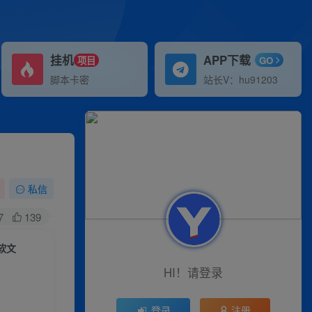
挂机
APP下载
项目
GO
脚本卡密
站长V：hu91203
私信
7
139
软文
HI！请登录
登录
注册