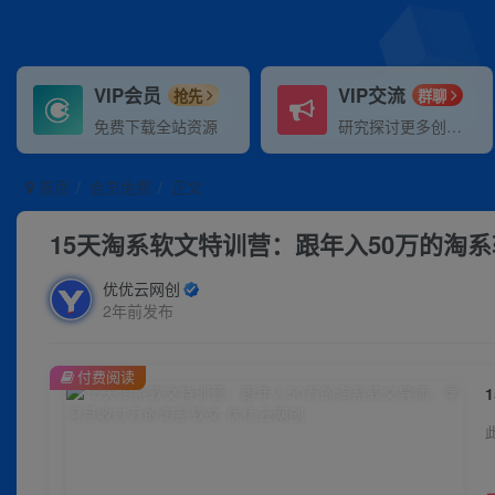
VIP会员
VIP交流
抢先
群聊
免费下载全站资源
研究探讨更多创业项目路子。
首页
会员免费
正文
15天淘系软文特训营：跟年入50万的淘
优优云网创
2年前发布
付费阅读