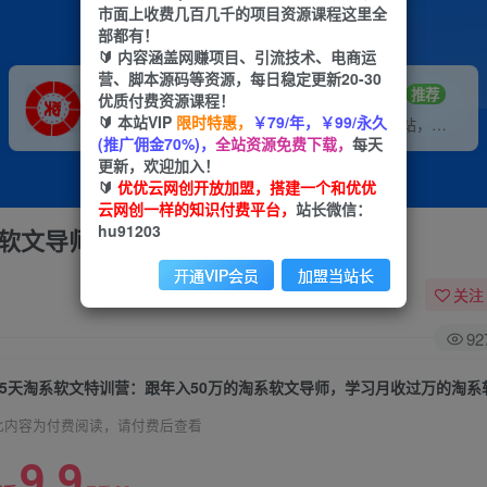
市面上收费几百几千的项目资源课程这里全
部都有！
🔰 内容涵盖网赚项目、引流技术、电商运
营、脚本源码等资源，每日稳定更新20-30
VIP推广
招募站长
70%分佣
推荐
优质付费资源课程！
🔰 本站VIP
限时特惠，
￥79/年，￥99/永久
会员专属推广链接
搭建同款网站，自己当老板
(推广佣金70%)，
全站资源免费下载，
每天
更新，欢迎加入！
🔰
优优云网创开放加盟，搭建一个和优优
云网创一样的知识付费平台，
站长微信：
hu91203
系软文导师，学习月收过万的淘系软文
开通VIP会员
加盟当站长
关注
92
15天淘系软文特训营：跟年入50万的淘系软文导师，学习月收过万的淘系
此内容为付费阅读，请付费后查看
9.9