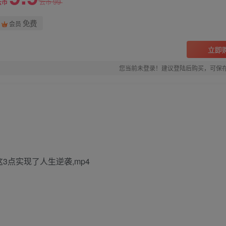
99
云币
云币
免费
会员
立即
您当前未登录！建议登陆后购买，可保
3点实现了人生逆袭,mp4