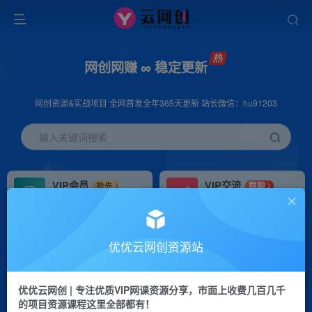
网创网赚 ∞ 稳定更新
网创资源&实战项目 全网首发全年365天更新 站长微信：hu91203
输入关键词搜索
VIP会员
VIP交流
抢先
群聊
免费下载全站资源
研究探讨更多创业项目路子。
VIP推广
招募站长
70%分佣
推荐
优优云网创资源站
会员专属推广链接
搭建同款网站，自己当老板
优优云网创 | 专注优质VIP网课资源分享，市面上收费几百几千
挂机
APP下载
项目
GO
的项目资源课程这里全部都有！
脚本卡密
站长V：hu91203