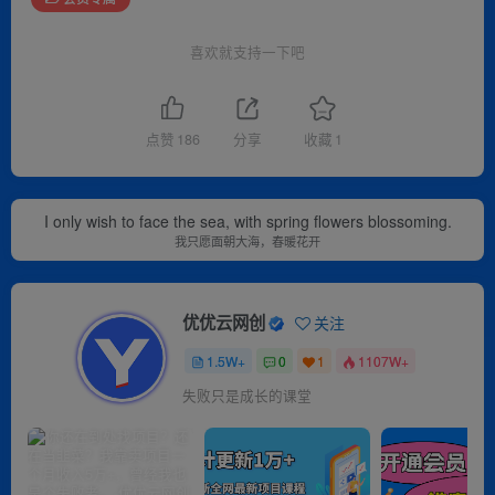
喜欢就支持一下吧
点赞
186
分享
收藏
1
I only wish to face the sea, with spring flowers blossoming.
我只愿面朝大海，春暖花开
优优云网创
关注
1.5W+
0
1
1107W+
失败只是成长的课堂