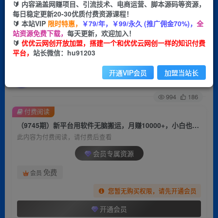
🔰 内容涵盖网赚项目、引流技术、电商运营、脚本源码等资源，
每日稳定更新20-30优质付费资源课程！
首页
创业课程
会员专属
正文
🔰 本站VIP
限时特惠，
￥79/年，￥99/永久 (推广佣金70%)，
全
站资源免费下载，
每天更新，欢迎加入！
（9745期）新平台用软件无脑搬运，月赚
🔰
优优云网创开放加盟，搭建一个和优优云网创一样的知识付费
平台，
站长微信：hu91203
10000+，小白也能轻松上手
开通VIP会员
加盟当站长
优优云网创
关注
私信
2年前更新
994
186
付费阅读
（9745期）新平台用软件无脑搬运，月赚10000+，小白也能轻松上手
此内容为付费阅读，请付费后查看
会员专属资源
免费
会员
您暂无购买权限，请先开通会员
开通会员