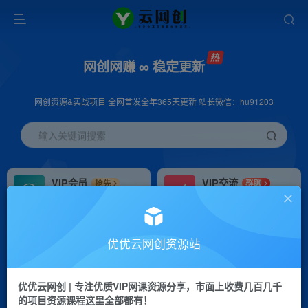
网创网赚 ∞ 稳定更新
网创资源&实战项目 全网首发全年365天更新 站长微信：hu91203
输入关键词搜索
VIP会员
VIP交流
抢先
群聊
免费下载全站资源
研究探讨更多创业项目路子。
VIP推广
招募站长
70%分佣
推荐
优优云网创资源站
会员专属推广链接
搭建同款网站，自己当老板
优优云网创 | 专注优质VIP网课资源分享，市面上收费几百几千
挂机
APP下载
项目
GO
的项目资源课程这里全部都有！
脚本卡密
站长V：hu91203