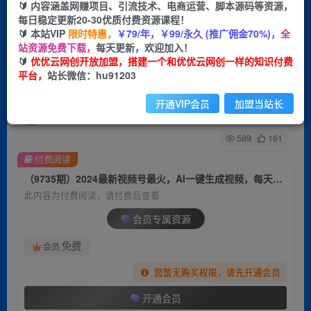
🔰 内容涵盖网赚项目、引流技术、电商运营、脚本源码等资源，
每日稳定更新20-30优质付费资源课程！
首页
创业课程
会员专属
正文
🔰 本站VIP
限时特惠，
￥79/年，￥99/永久 (推广佣金70%)，
全
站资源免费下载，
每天更新，欢迎加入！
（9735期）2024最新视频号最火，AI一键生成视
🔰
优优云网创开放加盟，搭建一个和优优云网创一样的知识付费
平台，
站长微信：hu91203
频，每天一小时，小白轻松月入10000+
开通VIP会员
加盟当站长
优优云网创
关注
私信
2年前更新
589
161
付费阅读
（9735期）2024最新视频号最火，AI一键生成视频，每天一小时，小白轻松月入10000+
此内容为付费阅读，请付费后查看
会员专属资源
免费
会员
您暂无购买权限，请先开通会员
开通会员