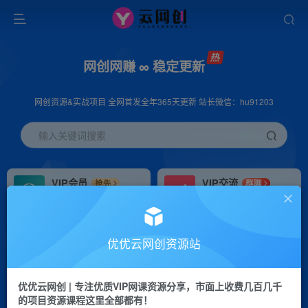
网创网赚 ∞ 稳定更新
网创资源&实战项目 全网首发全年365天更新 站长微信：hu91203
输入关键词搜索
VIP会员
VIP交流
抢先
群聊
免费下载全站资源
研究探讨更多创业项目路子。
VIP推广
招募站长
70%分佣
推荐
优优云网创资源站
会员专属推广链接
搭建同款网站，自己当老板
优优云网创 | 专注优质VIP网课资源分享，市面上收费几百几千
挂机
APP下载
项目
GO
的项目资源课程这里全部都有！
脚本卡密
站长V：hu91203