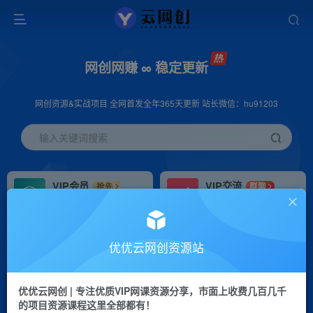
网创网赚 ∞ 稳定更新
网创资源&实战项目 全网首发全年365天更新 站长微信：hu91203
输入关键词搜索
VIP会员
VIP交流
抢先
群聊
免费下载全站资源
研究探讨更多创业项目路子。
VIP推广
招募站长
70%分佣
推荐
优优云网创资源站
会员专属推广链接
搭建同款网站，自己当老板
优优云网创 | 专注优质VIP网课资源分享，市面上收费几百几千
挂机
APP下载
项目
GO
的项目资源课程这里全部都有！
脚本卡密
站长V：hu91203