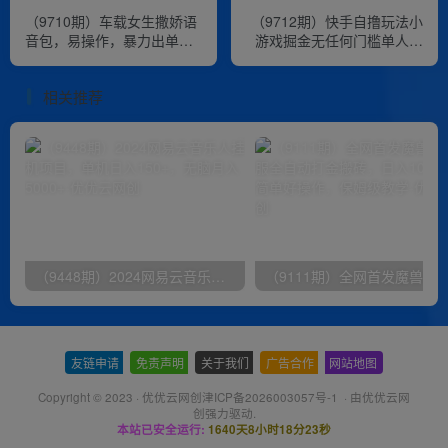
（9710期）车载女生撒娇语
（9712期）快手自撸玩法小
音包，易操作，暴力出单，
游戏掘金无任何门槛单人一
月入30000+
天400-600
相关推荐
（9448期）2024网易云音乐人挂机项目，单机日入150+，无脑月入5000+
友链申请
-
免责声明
-
关于我们
-
广告合作
-
网站地图
Copyright © 2023 ·
优优云网创津ICP备2026003057号-1
· 由
优优云网
创
强力驱动.
本站已安全运行:
1640天8小时18分24秒