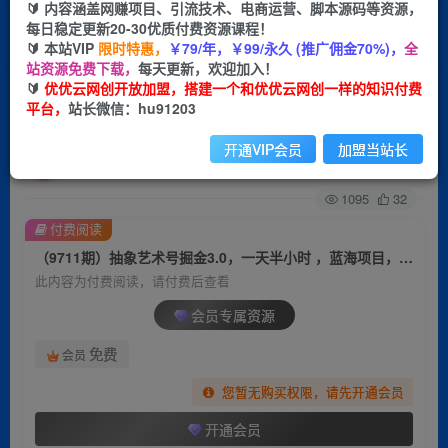
🔰 内容涵盖网赚项目、引流技术、电商运营、脚本源码等资源，
每日稳定更新20-30优质付费资源课程！
首页
创业课程
会员专属
正文
🔰 本站VIP
限时特惠，
￥79/年，￥99/永久 (推广佣金70%)，
全
站资源免费下载，
每天更新，欢迎加入！
（9711期）抽象艺术号掘金3.0，一天半小时 ，蓝
🔰
优优云网创开放加盟，搭建一个和优优云网创一样的知识付费
平台，
站长微信：hu91203
海项目， 互联网小白轻松上手，轻松…
开通VIP会员
加盟当站长
优优云网创
关注
私信
2年前更新
1095
32
付费阅读
（9711期）抽象艺术号掘金3.0，一天半小时 ，蓝海项目， 互联网小白轻松上手，轻松…
此内容为付费阅读，请付费后查看
会员专属资源
免费
会员
您暂无购买权限，请先开通会员
开通会员