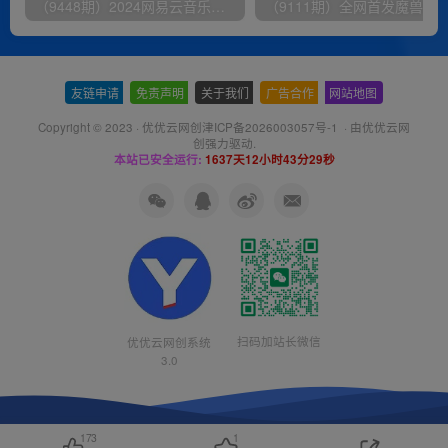
（9448期）2024网易云音乐人挂机项目，单机日入150+，无脑月入5000+
友链申请
-
免责声明
-
关于我们
-
广告合作
-
网站地图
Copyright © 2023 ·
优优云网创津ICP备2026003057号-1
· 由
优优云网
创
强力驱动.
本站已安全运行:
1637天12小时43分29秒
扫码加站长微信
优优云网创系统
3.0
173
1