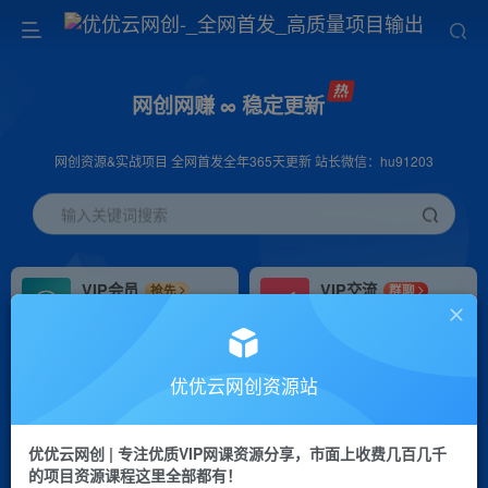
网创网赚 ∞ 稳定更新
网创资源&实战项目 全网首发全年365天更新 站长微信：hu91203
输入关键词搜索
VIP会员
VIP交流
抢先
群聊
免费下载全站资源
研究探讨更多创业项目路子。
VIP推广
招募站长
70%分佣
推荐
优优云网创资源站
会员专属推广链接
搭建同款网站，自己当老板
优优云网创 | 专注优质VIP网课资源分享，市面上收费几百几千
挂机
APP下载
项目
GO
的项目资源课程这里全部都有！
脚本卡密
站长V：hu91203