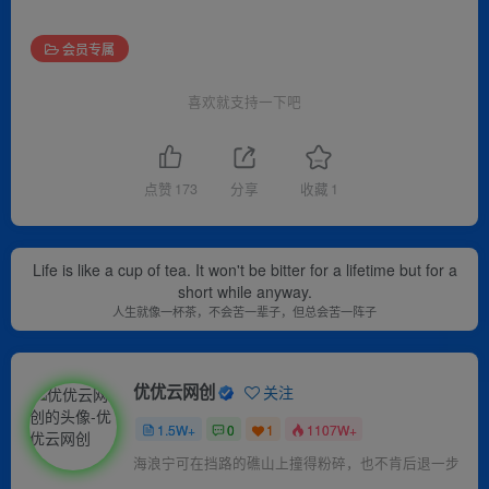
会员专属
喜欢就支持一下吧
点赞
173
分享
收藏
1
Life is like a cup of tea. It won't be bitter for a lifetime but for a
short while anyway.
人生就像一杯茶，不会苦一辈子，但总会苦一阵子
优优云网创
关注
1.5W+
0
1
1107W+
海浪宁可在挡路的礁山上撞得粉碎，也不肯后退一步