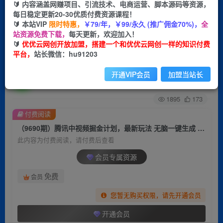
🔰 内容涵盖网赚项目、引流技术、电商运营、脚本源码等资源，
每日稳定更新20-30优质付费资源课程！
首页
创业课程
会员专属
正文
🔰 本站VIP
限时特惠，
￥79/年，￥99/永久 (推广佣金70%)，
全
站资源免费下载，
每天更新，欢迎加入！
（9690期）腾讯中视频掘金计划，最新玩法 无脑
🔰
优优云网创开放加盟，搭建一个和优优云网创一样的知识付费
平台，
站长微信：hu91203
一键生成 刷爆流量分成收益 月入40000＋
开通VIP会员
加盟当站长
优优云网创
关注
私信
2年前更新
1895
173
付费阅读
（9690期）腾讯中视频掘金计划，最新玩法 无脑一键生成 刷爆流量分成收益 月入40000＋
此内容为付费阅读，请付费后查看
会员专属资源
免费
会员
您暂无购买权限，请先开通会员
开通会员