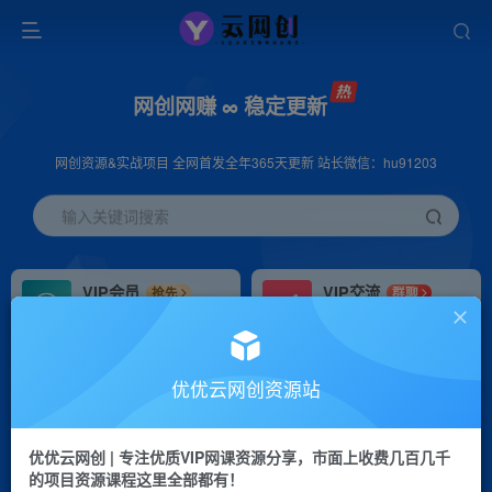
网创网赚 ∞ 稳定更新
网创资源&实战项目 全网首发全年365天更新 站长微信：hu91203
输入关键词搜索
VIP会员
VIP交流
抢先
群聊
免费下载全站资源
研究探讨更多创业项目路子。
VIP推广
招募站长
70%分佣
推荐
优优云网创资源站
会员专属推广链接
搭建同款网站，自己当老板
优优云网创 | 专注优质VIP网课资源分享，市面上收费几百几千
挂机
APP下载
项目
GO
的项目资源课程这里全部都有！
脚本卡密
站长V：hu91203