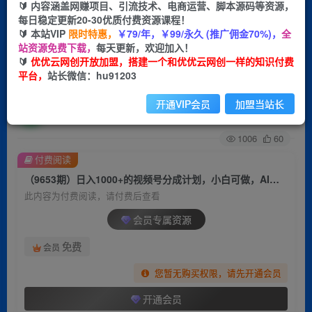
🔰 内容涵盖网赚项目、引流技术、电商运营、脚本源码等资源，
每日稳定更新20-30优质付费资源课程！
首页
创业课程
会员专属
正文
🔰 本站VIP
限时特惠，
￥79/年，￥99/永久 (推广佣金70%)，
全
站资源免费下载，
每天更新，欢迎加入！
（9653期）日入1000+的视频号分成计划，小白可
🔰
优优云网创开放加盟，搭建一个和优优云网创一样的知识付费
平台，
站长微信：hu91203
做，AI动漫100%原创
开通VIP会员
加盟当站长
优优云网创
关注
私信
2年前更新
1006
60
付费阅读
（9653期）日入1000+的视频号分成计划，小白可做，AI动漫100%原创
此内容为付费阅读，请付费后查看
会员专属资源
免费
会员
您暂无购买权限，请先开通会员
开通会员