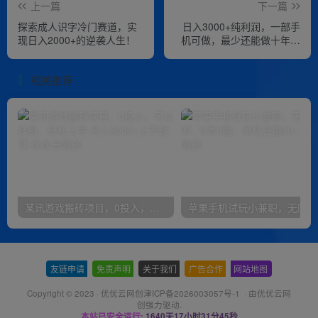
上一篇
下一篇
探索成人识字冷门赛道，实
日入3000+纯利润，一部手
现日入2000+的逆袭人生！
机可做，最少还能做十年，
长久事业
相关推荐
某讯游戏搬砖项目，0投入，可以挂机，轻松上手,月入3000+上不封顶
友链申请
-
免责声明
-
关于我们
-
广告合作
-
网站地图
Copyright © 2023 ·
优优云网创津ICP备2026003057号-1
· 由
优优云网
创
强力驱动.
本站已安全运行:
1640天17小时31分45秒