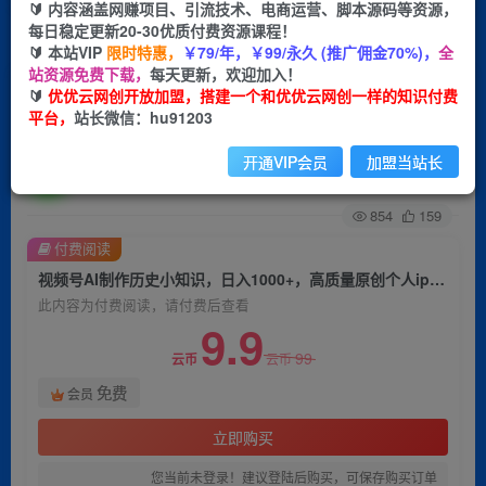
🔰 内容涵盖网赚项目、引流技术、电商运营、脚本源码等资源，
每日稳定更新20-30优质付费资源课程！
首页
创业课程
VIP免费
正文
🔰 本站VIP
限时特惠，
￥79/年，￥99/永久 (推广佣金70%)，
全
站资源免费下载，
每天更新，欢迎加入！
视频号AI制作历史小知识，日入1000+，高质量原
🔰
优优云网创开放加盟，搭建一个和优优云网创一样的知识付费
平台，
站长微信：hu91203
创个人ip，秒过原创，降维打击！
开通VIP会员
加盟当站长
优优云网创
关注
私信
2年前发布
854
159
付费阅读
视频号AI制作历史小知识，日入1000+，高质量原创个人ip，秒过原创，降维打击！
此内容为付费阅读，请付费后查看
9.9
99
云币
云币
免费
会员
立即购买
您当前未登录！建议登陆后购买，可保存购买订单