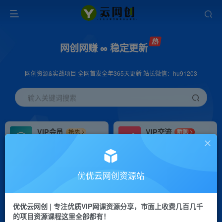
网创网赚 ∞ 稳定更新
网创资源&实战项目 全网首发全年365天更新 站长微信：hu91203
输入关键词搜索
VIP会员
VIP交流
抢先
群聊
免费下载全站资源
研究探讨更多创业项目路子。
VIP推广
招募站长
70%分佣
推荐
优优云网创资源站
会员专属推广链接
搭建同款网站，自己当老板
优优云网创 | 专注优质VIP网课资源分享，市面上收费几百几千
挂机
APP下载
项目
GO
的项目资源课程这里全部都有！
脚本卡密
站长V：hu91203