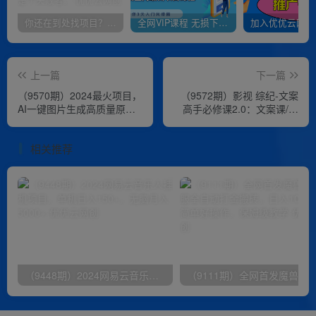
你还在到处找项目？还在当韭菜？我靠卖项目一个月收入5万+，曾经我也是个失败者。
全网VIP课程 无损下载~
上一篇
下一篇
（9570期）2024最火项目，
（9572期）影视 综纪-文案
AI一键图片生成高质量原创
高手必修课2.0：文案课/案
视频，无脑搬运，简单操作
例课/认知课/题材课/变现课/
日入500+
加餐课
相关推荐
（9448期）2024网易云音乐人挂机项目，单机日入150+，无脑月入5000+