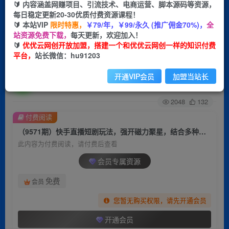
🔰 内容涵盖网赚项目、引流技术、电商运营、脚本源码等资源，
每日稳定更新20-30优质付费资源课程！
首页
创业课程
会员专属
正文
🔰 本站VIP
限时特惠，
￥79/年，￥99/永久 (推广佣金70%)，
全
站资源免费下载，
每天更新，欢迎加入！
（9571期）快手直播短剧玩法，强开磁力聚星，
🔰
优优云网创开放加盟，搭建一个和优优云网创一样的知识付费
平台，
站长微信：hu91203
结合多种变现方式日入600+
开通VIP会员
加盟当站长
优优云网创
关注
私信
2年前更新
2048
132
付费阅读
（9571期）快手直播短剧玩法，强开磁力聚星，结合多种变现方式日入600+
此内容为付费阅读，请付费后查看
会员专属资源
免费
会员
您暂无购买权限，请先开通会员
开通会员