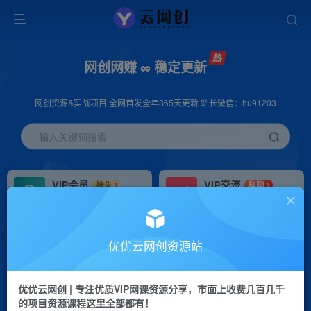
网创网赚 ∞ 稳定更新
网创资源&实战项目 全网首发全年365天更新 站长微信：hu91203
输入关键词搜索
VIP会员
VIP交流
抢先
群聊
免费下载全站资源
研究探讨更多创业项目路子。
VIP推广
招募站长
70%分佣
推荐
优优云网创资源站
会员专属推广链接
搭建同款网站，自己当老板
优优云网创 | 专注优质VIP网课资源分享，市面上收费几百几千
挂机
APP下载
项目
GO
的项目资源课程这里全部都有！
脚本卡密
站长V：hu91203