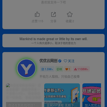
喜欢就支持一下吧
点赞
115
分享
收藏
2
Mankind is made great or little by its own will.
一个人伟大或渺小，取决于他的意志力
优优云网创
关注
1.5W+
0
1
1108W+
不怕万人阻挡，只怕自己投降
你还在到处找项目？还在当韭菜？我靠卖项目一个月收入5万+，曾经我也是个失败者。
全网VIP课程 无损下载~