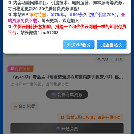
🔰 内容涵盖网赚项目、引流技术、电商运营、脚本源码等资源，
每日稳定更新20-30优质付费资源课程！
首页
创业课程
会员专属
正文
🔰 本站VIP
限时特惠，
￥79/年，￥99/永久 (推广佣金70%)，
全
站资源免费下载，
每天更新，欢迎加入！
（9541期）黄岛主《淘宝蓝海虚拟项目陪跑训练
🔰
优优云网创开放加盟，搭建一个和优优云网创一样的知识付费
平台，
站长微信：hu91203
营7期》每天200到1000+的纯利润
开通VIP会员
加盟当站长
优优云网创
关注
私信
2年前更新
728
115
付费阅读
（9541期）黄岛主《淘宝蓝海虚拟项目陪跑训练营7期》每天200到1000+的纯利润
此内容为付费阅读，请付费后查看
会员专属资源
免费
会员
您暂无购买权限，请先开通会员
开通会员