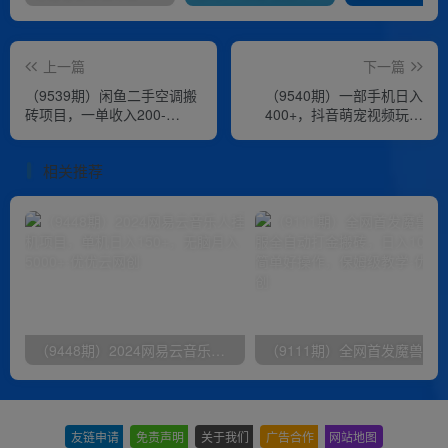
上一篇
下一篇
（9539期）闲鱼二手空调搬
（9540期）一部手机日入
砖项目，一单收入200-
400+，抖音萌宠视频玩法
300，适合新手小白上手
2.0，小白十分钟轻松上手
（教程+素材）
相关推荐
（9448期）2024网易云音乐人挂机项目，单机日入150+，无脑月入5000+
友链申请
-
免责声明
-
关于我们
-
广告合作
-
网站地图