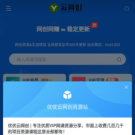
网创网赚 ∞ 稳定更新
网创资源&实战项目 全网首发全年365天更新 站长微信：hu91203
输入关键词搜索
VIP会员
VIP交流
抢先
群聊
免费下载全站资源
研究探讨更多创业项目路子。
VIP推广
招募站长
70%分佣
推荐
优优云网创资源站
会员专属推广链接
搭建同款网站，自己当老板
优优云网创 | 专注优质VIP网课资源分享，市面上收费几百几千
挂机
APP下载
项目
GO
的项目资源课程这里全部都有！
脚本卡密
站长V：hu91203