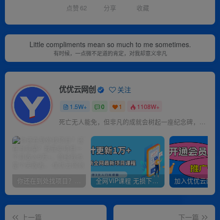
点赞
62
分享
收藏
Little compliments mean so much to me sometimes.
有时候，一点微不足道的肯定，对我却意义非凡
优优云网创
关注
1.5W+
0
1
1108W+
死亡无人能免，但非凡的成就会树起一座纪念碑，它将一直立到太阳冷却之时
你还在到处找项目？还在当韭菜？我靠卖项目一个月收入5万+，曾经我也是个失败者。
全网VIP课程 无损下载~
上一篇
下一篇