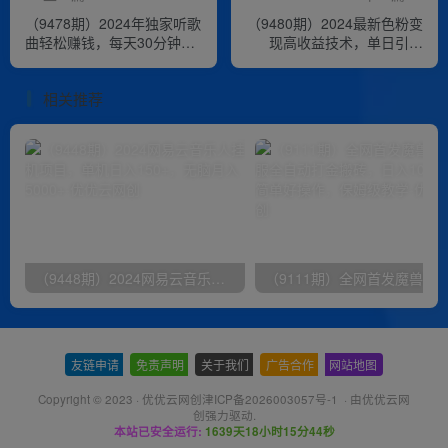
（9478期）2024年独家听歌
（9480期）2024最新色粉变
曲轻松赚钱，每天30分钟到
现高收益技术，单日引流
1小时做歌词转录客，小白日
300+，只需搬运，小白轻松
入300+
日入1000+
相关推荐
（9448期）2024网易云音乐人挂机项目，单机日入150+，无脑月入5000+
友链申请
-
免责声明
-
关于我们
-
广告合作
-
网站地图
Copyright © 2023 ·
优优云网创津ICP备2026003057号-1
· 由
优优云网
创
强力驱动.
本站已安全运行:
1639天18小时15分44秒