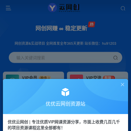
网创网赚 ∞ 稳定更新
网创资源&实战项目 全网首发全年365天更新 站长微信：hu91203
输入关键词搜索
VIP会员
VIP交流
抢先
群聊
免费下载全站资源
研究探讨更多创业项目路子。
VIP推广
招募站长
70%分佣
推荐
优优云网创资源站
会员专属推广链接
搭建同款网站，自己当老板
优优云网创 | 专注优质VIP网课资源分享，市面上收费几百几千
挂机
APP下载
项目
GO
的项目资源课程这里全部都有！
脚本卡密
站长V：hu91203