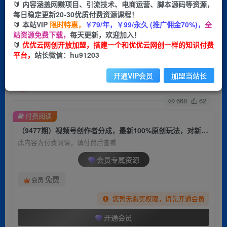
🔰 内容涵盖网赚项目、引流技术、电商运营、脚本源码等资源，
每日稳定更新20-30优质付费资源课程！
首页
创业课程
会员专属
正文
🔰 本站VIP
限时特惠，
￥79/年，￥99/永久 (推广佣金70%)，
全
站资源免费下载，
每天更新，欢迎加入！
（9477期）视频号创作者分成，最新100%原创玩
🔰
优优云网创开放加盟，搭建一个和优优云网创一样的知识付费
平台，
站长微信：hu91203
法，对新人友好，日入5000+
开通VIP会员
加盟当站长
优优云网创
关注
私信
2年前更新
668
62
付费阅读
（9477期）视频号创作者分成，最新100%原创玩法，对新人友好，日入5000+
此内容为付费阅读，请付费后查看
会员专属资源
免费
会员
您暂无购买权限，请先开通会员
开通会员