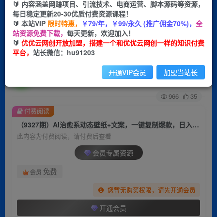
🔰 内容涵盖网赚项目、引流技术、电商运营、脚本源码等资源，
每日稳定更新20-30优质付费资源课程！
首页
创业课程
会员专属
正文
🔰 本站VIP
限时特惠，
￥79/年，￥99/永久 (推广佣金70%)，
全
站资源免费下载，
每天更新，欢迎加入！
（9327期）AI治愈系动态壁纸+文案，一键复制爆
🔰
优优云网创开放加盟，搭建一个和优优云网创一样的知识付费
平台，
站长微信：hu91203
款，日入500+
开通VIP会员
加盟当站长
优优云网创
关注
私信
2年前更新
966
35
付费阅读
（9327期）AI治愈系动态壁纸+文案，一键复制爆款，日入500+
此内容为付费阅读，请付费后查看
会员专属资源
免费
会员
您暂无购买权限，请先开通会员
开通会员