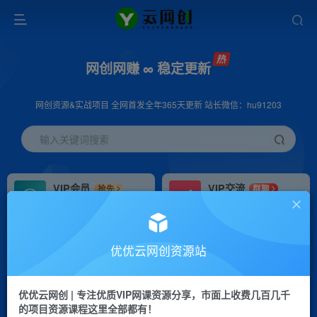
网创网赚 ∞ 稳定更新
网创资源&实战项目 全网首发全年365天更新 站长微信：hu91203
输入关键词搜索
VIP会员
VIP交流
抢先
群聊
免费下载全站资源
研究探讨更多创业项目路子。
VIP推广
招募站长
70%分佣
推荐
优优云网创资源站
会员专属推广链接
搭建同款网站，自己当老板
优优云网创 | 专注优质VIP网课资源分享，市面上收费几百几千
挂机
APP下载
项目
GO
的项目资源课程这里全部都有！
脚本卡密
站长V：hu91203