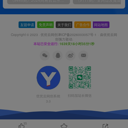
友链申请
-
免责声明
-
关于我们
-
广告合作
-
网站地图
Copyright © 2023 ·
优优云网创津ICP备2026003057号-1
· 由
优优云网
创
强力驱动.
本站已安全运行:
1639天18小时35分2秒
扫码加站长微信
优优云网创系统
3.0
35