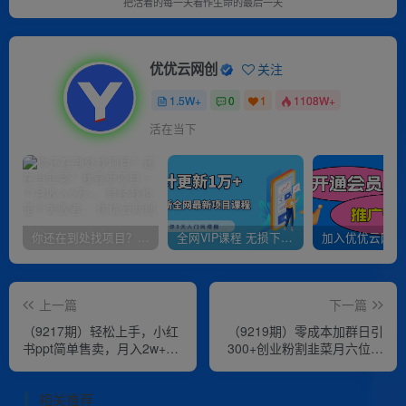
把活着的每一天看作生命的最后一天
优优云网创
关注
1.5W+
0
1
1108W+
活在当下
你还在到处找项目？还在当韭菜？我靠卖项目一个月收入5万+，曾经我也是个失败者。
全网VIP课程 无损下载~
上一篇
下一篇
（9217期）轻松上手，小红
（9219期）零成本加群日引
书ppt简单售卖，月入2w+小
300+创业粉割韭菜月六位数
白闭眼也要做（教程
变现，简单无好上手！
+10000PPT模板)
相关推荐