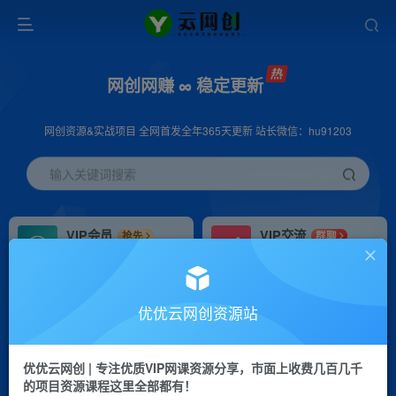
网创网赚 ∞ 稳定更新
网创资源&实战项目 全网首发全年365天更新 站长微信：hu91203
输入关键词搜索
VIP会员
VIP交流
抢先
群聊
免费下载全站资源
研究探讨更多创业项目路子。
VIP推广
招募站长
70%分佣
推荐
优优云网创资源站
会员专属推广链接
搭建同款网站，自己当老板
优优云网创 | 专注优质VIP网课资源分享，市面上收费几百几千
挂机
APP下载
项目
GO
的项目资源课程这里全部都有！
脚本卡密
站长V：hu91203