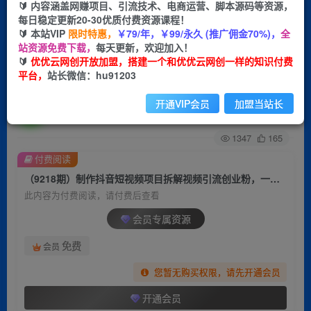
🔰 内容涵盖网赚项目、引流技术、电商运营、脚本源码等资源，
每日稳定更新20-30优质付费资源课程！
首页
创业课程
会员专属
正文
🔰 本站VIP
限时特惠，
￥79/年，￥99/永久 (推广佣金70%)，
全
站资源免费下载，
每天更新，欢迎加入！
（9218期）制作抖音短视频项目拆解视频引流创
🔰
优优云网创开放加盟，搭建一个和优优云网创一样的知识付费
平台，
站长微信：hu91203
业粉，一天引流50+教程+工具+素材
开通VIP会员
加盟当站长
优优云网创
关注
私信
2年前更新
1347
165
付费阅读
（9218期）制作抖音短视频项目拆解视频引流创业粉，一天引流50+教程+工具+素材
此内容为付费阅读，请付费后查看
会员专属资源
免费
会员
您暂无购买权限，请先开通会员
开通会员