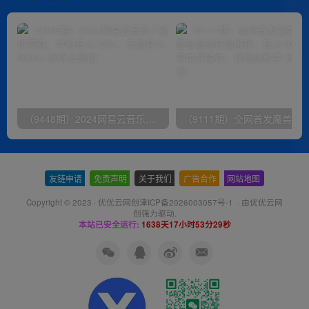
（9448期）2024网易云音乐人挂机项目，单机日入150+，无脑月入5000+
友链申请
-
免责声明
-
关于我们
-
广告合作
-
网站地图
Copyright © 2023 ·
优优云网创津ICP备2026003057号-1
· 由
优优云网
创
强力驱动.
本站已安全运行:
1638天17小时53分30秒