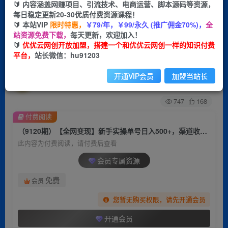
🔰 内容涵盖网赚项目、引流技术、电商运营、脚本源码等资源，
每日稳定更新20-30优质付费资源课程！
首页
创业课程
会员专属
正文
🔰 本站VIP
限时特惠，
￥79/年，￥99/永久 (推广佣金70%)，
全
站资源免费下载，
每天更新，欢迎加入！
（9120期）【全网变现】新手实操单号日入
🔰
优优云网创开放加盟，搭建一个和优优云网创一样的知识付费
平台，
站长微信：hu91203
500+，渠道收益稳定，批量放大
开通VIP会员
加盟当站长
优优云网创
关注
私信
2年前更新
747
168
付费阅读
（9120期）【全网变现】新手实操单号日入500+，渠道收益稳定，批量放大
此内容为付费阅读，请付费后查看
会员专属资源
免费
会员
您暂无购买权限，请先开通会员
开通会员