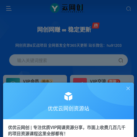
网创网赚 ∞ 稳定更新
网创资源&实战项目 全网首发全年365天更新 站长微信：hu91203
输入关键词搜索
VIP会员
VIP交流
抢先
群聊
免费下载全站资源
研究探讨更多创业项目路子。
VIP推广
招募站长
70%分佣
推荐
优优云网创资源站
会员专属推广链接
搭建同款网站，自己当老板
优优云网创 | 专注优质VIP网课资源分享，市面上收费几百几千
挂机
APP下载
项目
GO
的项目资源课程这里全部都有！
脚本卡密
站长V：hu91203