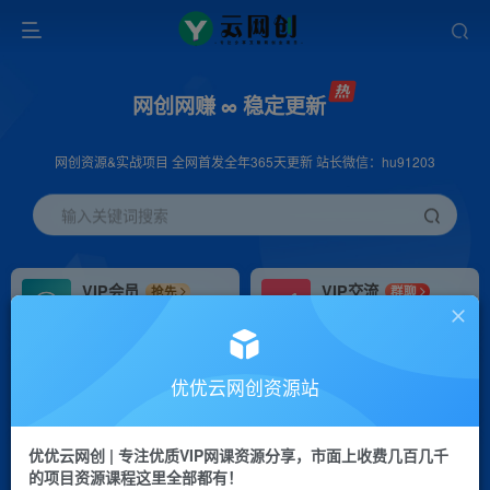
网创网赚 ∞ 稳定更新
网创资源&实战项目 全网首发全年365天更新 站长微信：hu91203
输入关键词搜索
VIP会员
VIP交流
抢先
群聊
免费下载全站资源
研究探讨更多创业项目路子。
VIP推广
招募站长
70%分佣
推荐
优优云网创资源站
会员专属推广链接
搭建同款网站，自己当老板
优优云网创 | 专注优质VIP网课资源分享，市面上收费几百几千
挂机
APP下载
项目
GO
的项目资源课程这里全部都有！
脚本卡密
站长V：hu91203