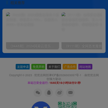
相关推荐
（9448期）2024网易云音乐人挂机项目，单机日入150+，无脑月入5000+
友链申请
-
免责声明
-
关于我们
-
广告合作
-
网站地图
Copyright © 2023 ·
优优云网创津ICP备2026003057号-1
· 由
优优云网
创
强力驱动.
本站已安全运行:
1640天16小时58分32秒