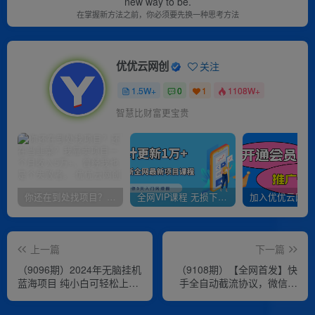
new way to be.
在掌握新方法之前，你必须要先换一种思考方法
优优云网创
关注
1.5W+
0
1
1108W+
智慧比财富更宝贵
你还在到处找项目？还在当韭菜？我靠卖项目一个月收入5万+，曾经我也是个失败者。
全网VIP课程 无损下载~
上一篇
下一篇
（9096期）2024年无脑挂机
（9108期）【全网首发】快
蓝海项目 纯小白可轻松上手
手全自动截流协议，微信每
轻松实现躺赚日入900+
日被动500+好友！全行业通
用！