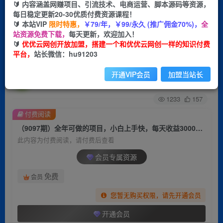
🔰 内容涵盖网赚项目、引流技术、电商运营、脚本源码等资源，
每日稳定更新20-30优质付费资源课程！
首页
创业课程
会员专属
正文
🔰 本站VIP
限时特惠，
￥79/年，￥99/永久 (推广佣金70%)，
全
站资源免费下载，
每天更新，欢迎加入！
（9097期）全年可做的项目，小白上手快，每天
🔰
优优云网创开放加盟，搭建一个和优优云网创一样的知识付费
平台，
站长微信：hu91203
收益3000+不露脸直播小游戏，无门槛，…
开通VIP会员
加盟当站长
优优云网创
关注
私信
2年前更新
1233
157
付费阅读
（9097期）全年可做的项目，小白上手快，每天收益3000+不露脸直播小游戏，无门槛，…
此内容为付费阅读，请付费后查看
会员专属资源
免费
会员
您暂无购买权限，请先开通会员
开通会员