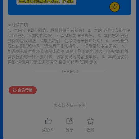
©
版权声明
1、本内容转载于网络，版权归原作者所有！ 2、本站仅提供信息存储
空间服务，不拥有所有权，不承担相关法律责任。 3、本内容若侵犯
到你的版权利益，请联系我们，会尽快给予删除处理！ 4、本站全资
源仅供测试和学习，请勿用于非法操作，一切后果与本站无关。 5、
如遇到充值付费环节课程或软件 请马上删除退出 涉及自身权益/利益
需要投资的一律不要相信，访客发现请向客服举报。 6、本教程仅供
揭秘 请勿用于非法违规操作 否则和作者 官网 无关
THE END
会员专属
喜欢就支持一下吧
点赞
51
分享
收藏