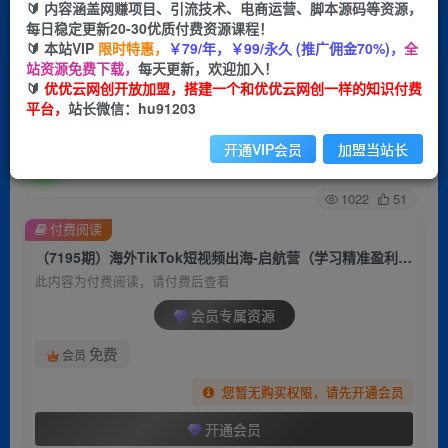
🔰 内容涵盖网赚项目、引流技术、电商运营、脚本源码等资源，
每日稳定更新20-30优质付费资源课程！
首页
创业课程
会员专属
正文
🔰 本站VIP
限时特惠，
￥79/年，￥99/永久 (推广佣金70%)，
全
站资源免费下载，
每天更新，欢迎加入！
（7195期）海外TikTok短视频出海-启航营（学习
🔰
优优云网创开放加盟，搭建一个和优优云网创一样的知识付费
平台，
站长微信：hu91203
精准盈利）解读，手把手教会你从0-1入局
开通VIP会员
加盟当站长
优优云网创
关注
私信
2年前发布
1022
51
付费阅读
（7195期）海外TikTok短视频出海-启航营（学习精准盈利）解读，手把手教会你从0-1入局
此内容为付费阅读，请付费后查看
会员专属资源
免费
会员
您暂无购买权限，请先开通会员
开通会员