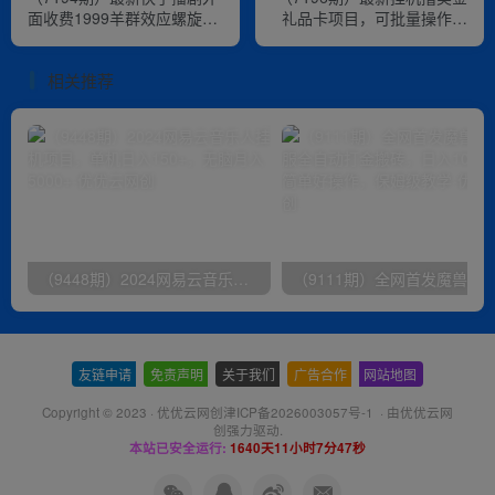
面收费1999羊群效应螺旋起
礼品卡项目，可批量操作，
号玩法配合流量日入几百完
单机器200+【入坑思路+详
全没问题
细教程】
相关推荐
（9448期）2024网易云音乐人挂机项目，单机日入150+，无脑月入5000+
友链申请
-
免责声明
-
关于我们
-
广告合作
-
网站地图
Copyright © 2023 ·
优优云网创津ICP备2026003057号-1
· 由
优优云网
创
强力驱动.
本站已安全运行:
1640天11小时7分47秒