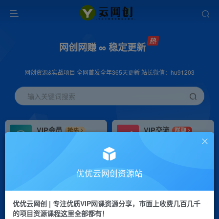
网创网赚 ∞ 稳定更新
网创资源&实战项目 全网首发全年365天更新 站长微信：hu91203
输入关键词搜索
VIP会员
VIP交流
抢先
群聊
免费下载全站资源
研究探讨更多创业项目路子。
VIP推广
招募站长
70%分佣
推荐
优优云网创资源站
会员专属推广链接
搭建同款网站，自己当老板
优优云网创 | 专注优质VIP网课资源分享，市面上收费几百几千
挂机
APP下载
项目
GO
的项目资源课程这里全部都有！
脚本卡密
站长V：hu91203