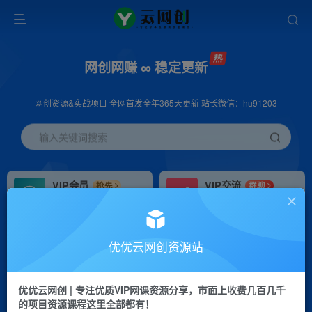
网创网赚 ∞ 稳定更新
网创资源&实战项目 全网首发全年365天更新 站长微信：hu91203
输入关键词搜索
VIP会员
VIP交流
抢先
群聊
免费下载全站资源
研究探讨更多创业项目路子。
VIP推广
招募站长
70%分佣
推荐
优优云网创资源站
会员专属推广链接
搭建同款网站，自己当老板
优优云网创 | 专注优质VIP网课资源分享，市面上收费几百几千
挂机
APP下载
项目
GO
的项目资源课程这里全部都有！
脚本卡密
站长V：hu91203