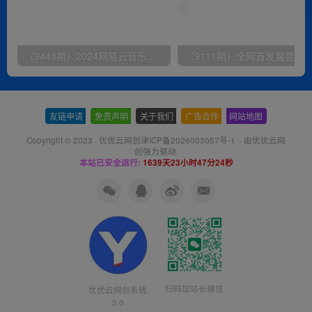
（9448期）2024网易云音乐人挂机项目，单机日入150+，无脑月入5000+
友链申请
-
免责声明
-
关于我们
-
广告合作
-
网站地图
Copyright © 2023 ·
优优云网创津ICP备2026003057号-1
· 由
优优云网
创
强力驱动.
本站已安全运行:
1639天23小时47分25秒
扫码加站长微信
优优云网创系统
3.0