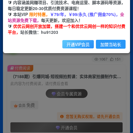
🔰 内容涵盖网赚项目、引流技术、电商运营、脚本源码等资源，
每日稳定更新20-30优质付费资源课程！
首页
创业课程
会员专属
正文
🔰 本站VIP
限时特惠，
￥79/年，￥99/永久 (推广佣金70%)，
全
站资源免费下载，
每天更新，欢迎加入！
（7188期）引爆同城-短视频拍剪课：实体商家拍
🔰
优优云网创开放加盟，搭建一个和优优云网创一样的知识付费
平台，
站长微信：hu91203
摄制作实战，教你拍出引流到店的短视频
开通VIP会员
加盟当站长
优优云网创
关注
私信
2年前发布
1067
151
付费阅读
（7188期）引爆同城-短视频拍剪课：实体商家拍摄制作实战，教你拍出引流到店的短视频
此内容为付费阅读，请付费后查看
会员专属资源
免费
会员
您暂无购买权限，请先开通会员
开通会员