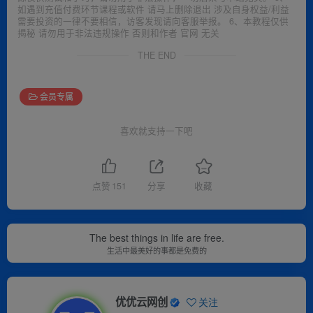
如遇到充值付费环节课程或软件 请马上删除退出 涉及自身权益/利益
需要投资的一律不要相信，访客发现请向客服举报。 6、本教程仅供
揭秘 请勿用于非法违规操作 否则和作者 官网 无关
THE END
会员专属
喜欢就支持一下吧
点赞
151
分享
收藏
The best things in life are free.
生活中最美好的事都是免费的
优优云网创
关注