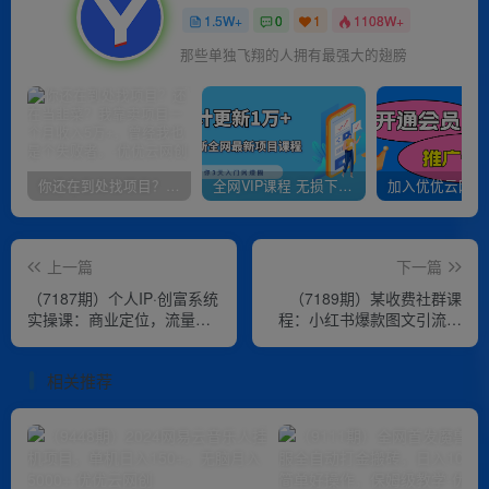
1.5W+
0
1
1108W+
那些单独飞翔的人拥有最强大的翅膀
你还在到处找项目？还在当韭菜？我靠卖项目一个月收入5万+，曾经我也是个失败者。
全网VIP课程 无损下载~
上一篇
下一篇
（7187期）个人IP·创富系统
（7189期）某收费社群课
实操课：商业定位，流量打
程：小红书爆款图文引流教
造，教你做个赚钱的抖音号
程2.0+小红书单篇图文连爆
秘籍
相关推荐