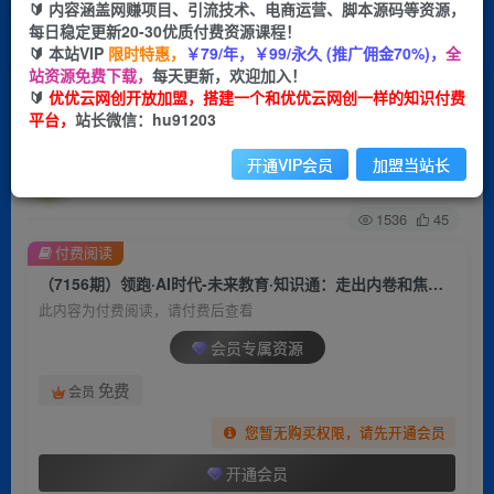
🔰 内容涵盖网赚项目、引流技术、电商运营、脚本源码等资源，
每日稳定更新20-30优质付费资源课程！
首页
创业课程
会员专属
正文
🔰 本站VIP
限时特惠，
￥79/年，￥99/永久 (推广佣金70%)，
全
站资源免费下载，
每天更新，欢迎加入！
（7156期）领跑·AI时代-未来教育·知识通：走出内
🔰
优优云网创开放加盟，搭建一个和优优云网创一样的知识付费
平台，
站长微信：hu91203
卷和焦虑，面向未来做教育
开通VIP会员
加盟当站长
优优云网创
关注
私信
2年前发布
1536
45
付费阅读
（7156期）领跑·AI时代-未来教育·知识通：走出内卷和焦虑，面向未来做教育
此内容为付费阅读，请付费后查看
会员专属资源
免费
会员
您暂无购买权限，请先开通会员
开通会员