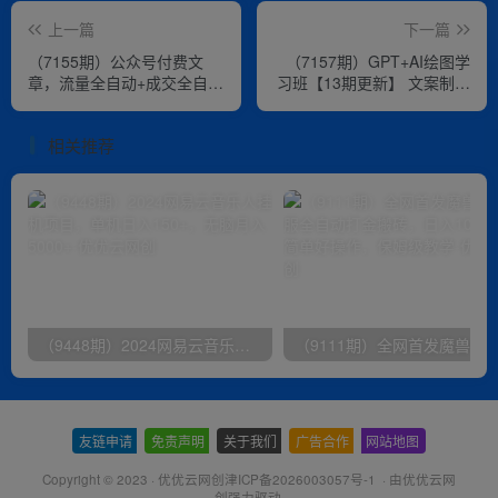
上一篇
下一篇
（7155期）公众号付费文
（7157期）GPT+AI绘图学
章，流量全自动+成交全自动
习班【13期更新】 文案制作
保姆级傻瓜式玩法
爆款小红书推文、AI换脸、
客服话术
相关推荐
（9448期）2024网易云音乐人挂机项目，单机日入150+，无脑月入5000+
友链申请
-
免责声明
-
关于我们
-
广告合作
-
网站地图
Copyright © 2023 ·
优优云网创津ICP备2026003057号-1
· 由
优优云网
创
强力驱动.