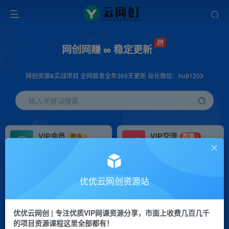
网创网赚 ∞ 稳定更新
网创资源&实战项目 全网首发全年365天更新 站长微信：hu91203
输入关键词搜索
VIP会员
VIP交流
抢先
群聊
免费下载全站资源
研究探讨更多创业项目路子。
VIP推广
招募站长
70%分佣
推荐
优优云网创资源站
会员专属推广链接
搭建同款网站，自己当老板
优优云网创 | 专注优质VIP网课资源分享，市面上收费几百几千
挂机
APP下载
项目
GO
的项目资源课程这里全部都有！
脚本卡密
站长V：hu91203