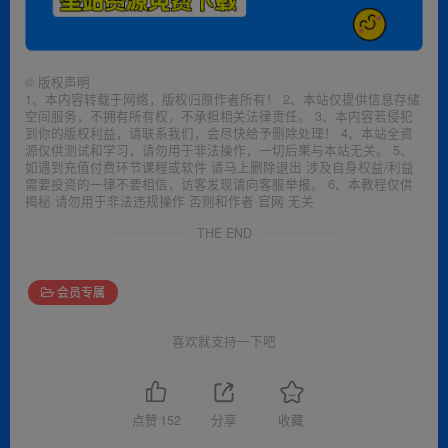
©
版权声明
1、本内容转载于网络，版权归原作者所有！ 2、本站仅提供信息存储
空间服务，不拥有所有权，不承担相关法律责任。 3、本内容若侵犯
到你的版权利益，请联系我们，会尽快给予删除处理！ 4、本站全资
源仅供测试和学习，请勿用于非法操作，一切后果与本站无关。 5、
如遇到充值付费环节课程或软件 请马上删除退出 涉及自身权益/利益
需要投资的一律不要相信，访客发现请向客服举报。 6、本教程仅供
揭秘 请勿用于非法违规操作 否则和作者 官网 无关
THE END
会员专属
喜欢就支持一下吧
点赞
152
分享
收藏