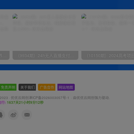
（9111期）全网首发魔兽世界美服全自动打金搬砖，日入1000+，简单好操作，保姆级教学
（9934期）24h无人直播支付宝项目，最新带货玩法，纯躺赚实测日入500+
免责声明
-
关于我们
-
广告合作
-
网站地图
 2023 ·
优优云网创津ICP备2026003057号-1
· 由
优优云网创
强力驱动.
行:
1637天21小时9分13秒