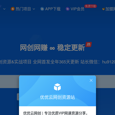
W
免费下载
热门项目
APP下载
VIP会员
加盟
网创网赚 ∞ 稳定更新
创资源&实战项目 全网首发全年365天更新 站长微信：hu9120
优优云网创资源站
项目
抖音
引流
小红书
短视频
带货
优优云网创 | 专注优质VIP网课资源分享，