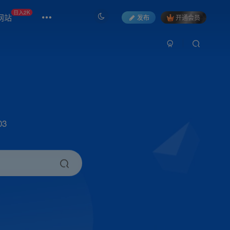
日入2K
网站
发布
开通会员
3