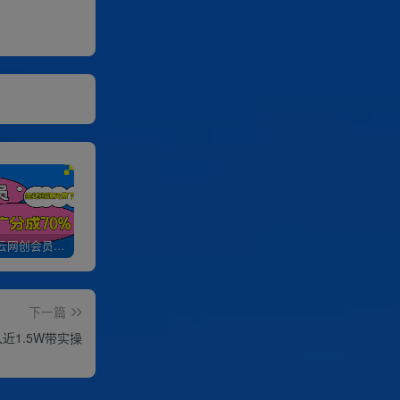
加入优优云网创会员，全站资源免费学习。
优优云网创【VIP会员专属交流群】
加盟优优云网创，搭建同款项目资源站，实现日入2000+
下一篇
近1.5W带实操