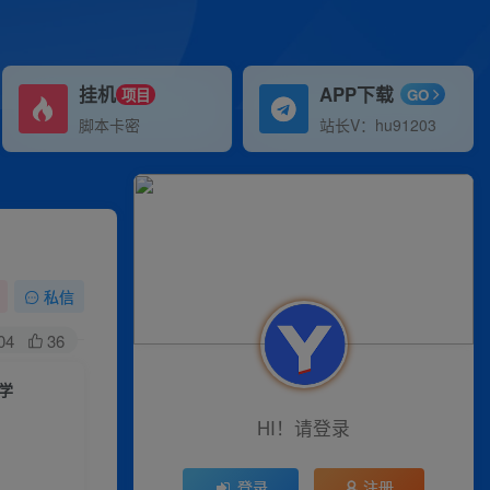
挂机
APP下载
项目
GO
脚本卡密
站长V：hu91203
私信
04
36
学
HI！请登录
登录
注册