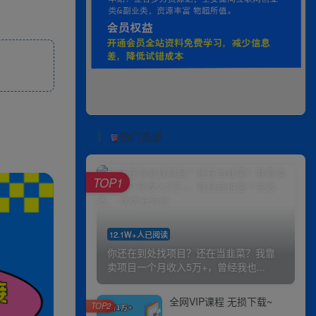
热门资源
TOP1
12.1W+人已阅读
你还在到处找项目？还在当韭菜？我靠
卖项目一个月收入5万+，曾经我也...
全网VIP课程 无损下载~
TOP2