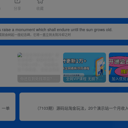
6
分享
收藏
 raise a monument which shall endure until the sun grows old.
成就会树起一座纪念碑，它将一直立到太阳冷却之时
你还在到处找项目？还在当韭菜？我靠卖项目一个月收入5万+，曾经我也是个失败者。
全网VIP课程 无损下载~
，一单
（7103期）源码站淘金玩法，20个演示站一个月收入