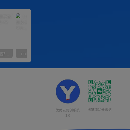
（10150期）2024高考项目野路子玩法，无限裂变，最高一天1W＋！
（10163期）快手掘金撸收益最新技术，高收益玩法，单日变现500+，小白必备项目
扫码加站长微信
优优云网创系统
3.0