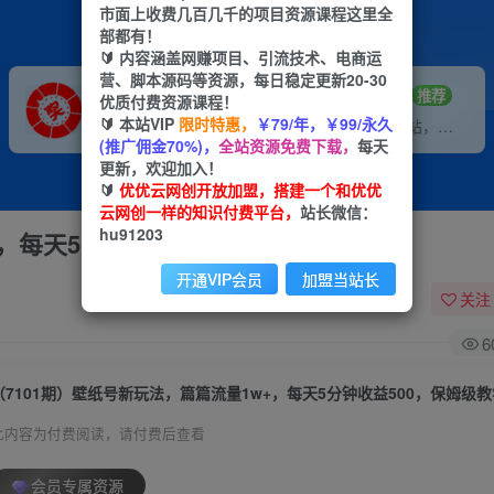
市面上收费几百几千的项目资源课程这里全
部都有！
🔰 内容涵盖网赚项目、引流技术、电商运
营、脚本源码等资源，每日稳定更新20-30
VIP推广
招募站长
70%分佣
推荐
优质付费资源课程！
🔰 本站VIP
限时特惠，
￥79/年，￥99/永久
会员专属推广链接
搭建同款网站，自己当老板
(推广佣金70%)，
全站资源免费下载，
每天
更新，欢迎加入！
🔰
优优云网创开放加盟，搭建一个和优优
云网创一样的知识付费平台，
站长微信：
hu91203
+，每天5分钟收益500，保姆级教学
开通VIP会员
加盟当站长
关注
6
（7101期）壁纸号新玩法，篇篇流量1w+，每天5分钟收益500，保姆级教
此内容为付费阅读，请付费后查看
会员专属资源