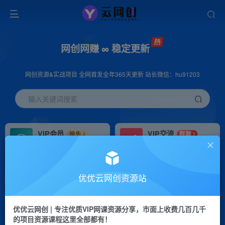
网创网赚 ∞ 稳定更新
网创资源&实战项目 全网首发全年365天更新 站长微信：hu91203
输入关键词搜索
VIP会员
VIP交流
抢先
群聊
免费下载全站资源
研究探讨更多创业项目路子。
VIP推广
招募站长
70%分佣
推荐
优优云网创资源站
会员专属推广链接
搭建同款网站，自己当老板
优优云网创 | 专注优质VIP网课资源分享，市面上收费几百几千
挂机
APP下载
项目
GO
的项目资源课程这里全部都有！
脚本卡密
站长V：hu91203