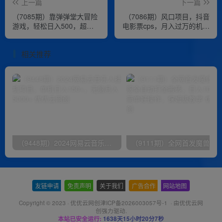
上一篇
下一篇
（7085期）靠弹弹堂大冒险
（7086期）风口项目，抖音
游戏，轻松日入500，超蓝
电影票cps，月入过万的机会
海项目，无脑搬运，多种变
来啦
现
相关推荐
（9448期）2024网易云音乐人挂机项目，单机日入150+，无脑月入5000+
友链申请
-
免责声明
-
关于我们
-
广告合作
-
网站地图
Copyright © 2023 ·
优优云网创津ICP备2026003057号-1
· 由
优优云网
创
强力驱动.
本站已安全运行:
1638天15小时20分8秒