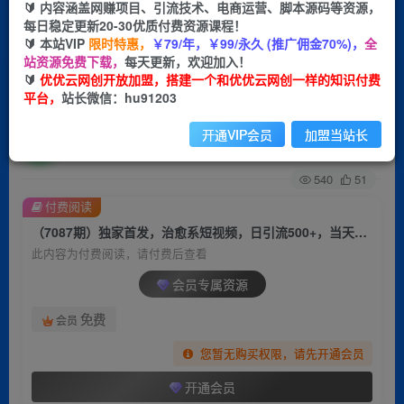
🔰 内容涵盖网赚项目、引流技术、电商运营、脚本源码等资源，
每日稳定更新20-30优质付费资源课程！
首页
创业课程
会员专属
正文
🔰 本站VIP
限时特惠，
￥79/年，￥99/永久 (推广佣金70%)，
全
站资源免费下载，
每天更新，欢迎加入！
（7087期）独家首发，治愈系短视频，日引流
🔰
优优云网创开放加盟，搭建一个和优优云网创一样的知识付费
平台，
站长微信：hu91203
500+，当天变现，小白轻松月入过万首选…
开通VIP会员
加盟当站长
优优云网创
关注
私信
2年前发布
540
51
付费阅读
（7087期）独家首发，治愈系短视频，日引流500+，当天变现，小白轻松月入过万首选…
此内容为付费阅读，请付费后查看
会员专属资源
免费
会员
您暂无购买权限，请先开通会员
开通会员