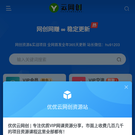
网创网赚 ∞ 稳定更新
网创资源&实战项目 全网首发全年365天更新 站长微信：hu91203
输入关键词搜索
VIP会员
VIP交流
抢先
群聊
免费下载全站资源
研究探讨更多创业项目路子。
VIP推广
招募站长
70%分佣
推荐
优优云网创资源站
会员专属推广链接
搭建同款网站，自己当老板
优优云网创 | 专注优质VIP网课资源分享，市面上收费几百几千
挂机
APP下载
项目
GO
的项目资源课程这里全部都有！
脚本卡密
站长V：hu91203