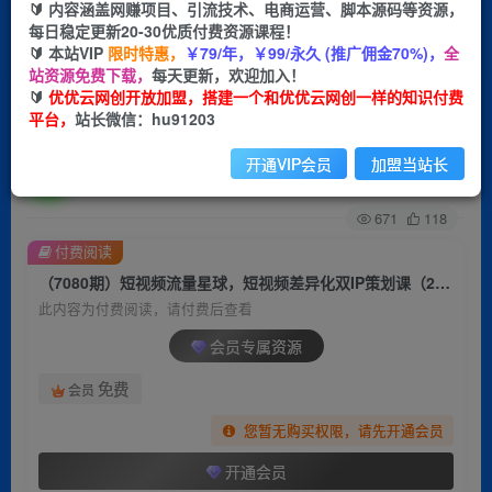
🔰 内容涵盖网赚项目、引流技术、电商运营、脚本源码等资源，
每日稳定更新20-30优质付费资源课程！
首页
创业课程
会员专属
正文
🔰 本站VIP
限时特惠，
￥79/年，￥99/永久 (推广佣金70%)，
全
站资源免费下载，
每天更新，欢迎加入！
（7080期）短视频流量星球，短视频差异化双IP
🔰
优优云网创开放加盟，搭建一个和优优云网创一样的知识付费
平台，
站长微信：hu91203
策划课（2023新版）
开通VIP会员
加盟当站长
优优云网创
关注
私信
2年前发布
671
118
付费阅读
（7080期）短视频流量星球，短视频差异化双IP策划课（2023新版）
此内容为付费阅读，请付费后查看
会员专属资源
免费
会员
您暂无购买权限，请先开通会员
开通会员