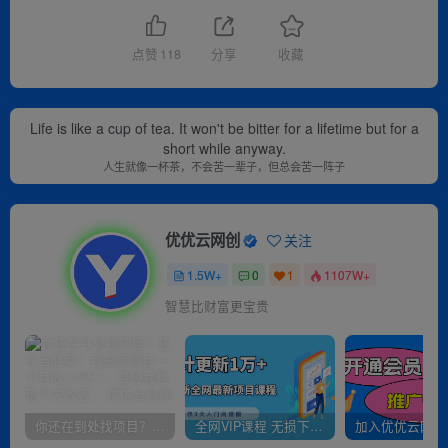
点赞
118
分享
收藏
Life is like a cup of tea. It won't be bitter for a lifetime but for a
short while anyway.
人生就像一杯茶，不会苦一辈子，但总会苦一阵子
优优云网创
关注
1.5W+
0
1
1107W+
智慧比财富更宝贵
你还在到处找项目？还在当韭菜？我靠卖项目一个月收入5万+，曾经我也是个失败者。
全网VIP课程 无损下载~