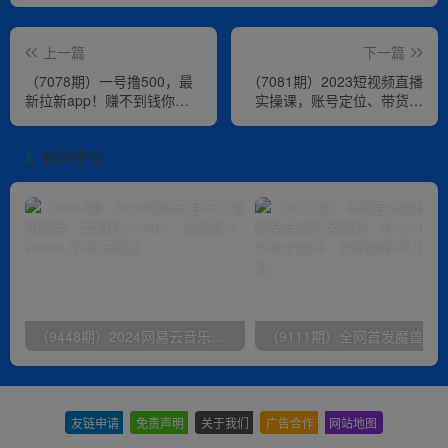
上一篇
下一篇
（7078期）一号撸500，最
（7081期）2023短视频直播
新拉新app！赚不到钱你来
实操课，账号定位、带货账
打我！京喜最强悬赏猎人！
号搭建、选品等
保姆式教学
相关推荐
（9448期）2024网易云音乐人挂机项目，单机日入150+，无脑月入5000+
友链申请
-
免责声明
-
关于我们
-
广告合作
-
网站地图