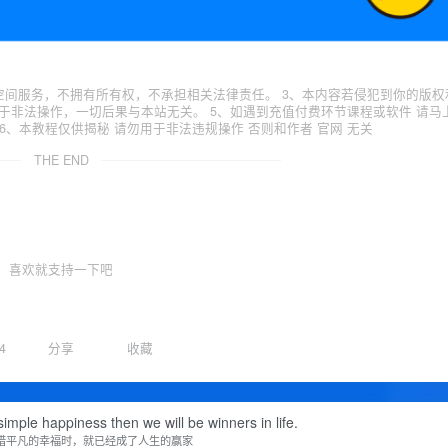
空间服务，不拥有所有权，不承担相关法律责任。 3、本内容若侵犯到你的版权
于非法操作，一切后果与本站无关。 5、如遇到充值付费环节课程或软件 请马
6、本教程仅供揭秘 请勿用于非法违规操作 否则和作者 官网 无关
THE END
喜欢就支持一下吧
4
分享
收藏
imple happiness then we will be winners in life.
惜平凡的幸福时，就已经成了人生的赢家