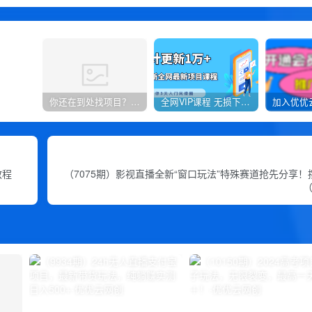
你还在到处找项目？还在当韭菜？我靠卖项目一个月收入5万+，曾经我也是个失败者。
全网VIP课程 无损下载~
教程
（7075期）影视直播全新“窗口玩法”特殊赛道抢先分享
（