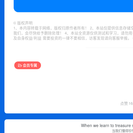
©
版权声明
1、本内容转载于网络，版权归原作者所有！ 2、本站仅提供信息存储
我们，会尽快给予删除处理！ 4、本站全资源仅供测试和学习，请勿用
及自身权益/利益 需要投资的一律不要相信，访客发现请向客服举报。 
会员专属
点赞
16
When we learn to treasure s
当我们懂得珍