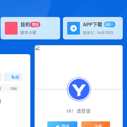
挂机
APP下载
项目
GO
脚本卡密
站长V：hu91203
私信
1
164
钱
HI！请登录
登录
注册