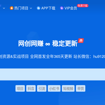
W
免费下载
热门项目
APP下载
VIP会员
网创网赚 ∞ 稳定更新
创资源&实战项目 全网首发全年365天更新 站长微信：hu9120
项目
抖音
引流
小红书
短视频
带货