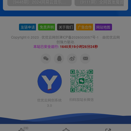
（9448期）2024网易云音乐人挂机项目，单机日入150+，无脑月入5000+
友链申请
-
免责声明
-
关于我们
-
广告合作
-
网站地图
Copyright © 2023 ·
优优云网创津ICP备2026003057号-1
· 由
优优云网
创
强力驱动.
本站已安全运行:
1640天19小时26分24秒
扫码加站长微信
优优云网创系统
3.0
200