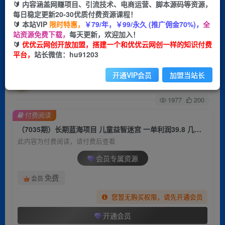
🔰 内容涵盖网赚项目、引流技术、电商运营、脚本源码等资源，
每日稳定更新20-30优质付费资源课程！
首页
创业课程
会员专属
正文
🔰 本站VIP
限时特惠，
￥79/年，￥99/永久 (推广佣金70%)，
全
站资源免费下载，
每天更新，欢迎加入！
（7035期）长期蓝海项目 儿童益智迷宫 一单利润
🔰
优优云网创开放加盟，搭建一个和优优云网创一样的知识付费
平台，
站长微信：hu91203
39.8 几乎零成本 一部手机实现月入过万
开通VIP会员
加盟当站长
优优云网创
关注
私信
2年前发布
1977
200
付费阅读
（7035期）长期蓝海项目 儿童益智迷宫 一单利润39.8 几乎零成本 一部手机实现月入过万
此内容为付费阅读，请付费后查看
会员专属资源
免费
会员
您暂无购买权限，请先开通会员
开通会员