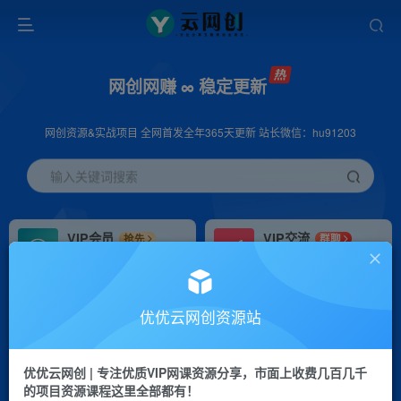
网创网赚 ∞ 稳定更新
网创资源&实战项目 全网首发全年365天更新 站长微信：hu91203
输入关键词搜索
VIP会员
VIP交流
抢先
群聊
免费下载全站资源
研究探讨更多创业项目路子。
VIP推广
招募站长
70%分佣
推荐
优优云网创资源站
会员专属推广链接
搭建同款网站，自己当老板
优优云网创 | 专注优质VIP网课资源分享，市面上收费几百几千
挂机
APP下载
项目
GO
的项目资源课程这里全部都有！
脚本卡密
站长V：hu91203