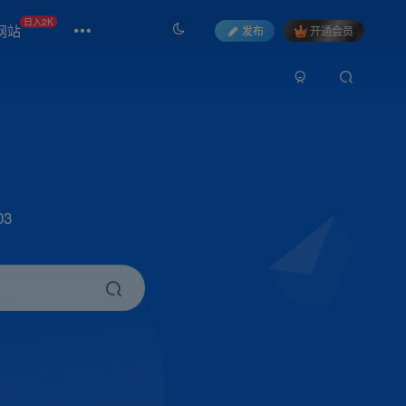
日入2K
网站
发布
开通会员
3