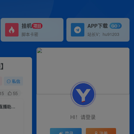
挂机
APP下载
项目
GO
脚本卡密
站长V：hu91203
程】
私信
15
55
（6858期）听云AI直播助手AI语音播报自动欢迎礼物答谢播报弹幕信息【直播助手+教程】
HI！请登录
登录
注册