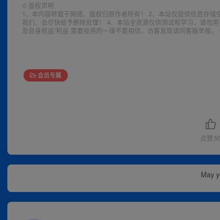
©
版权声明
1、本内容转载于网络，版权归原作者所有！ 2、本站仅提供信息存储
我们，会尽快给予删除处理！ 4、本站全资源仅供测试和学习，请勿用
及自身权益/利益 需要投资的一律不要相信，访客发现请向客服举报。 
会员专属
点赞
5
May yo