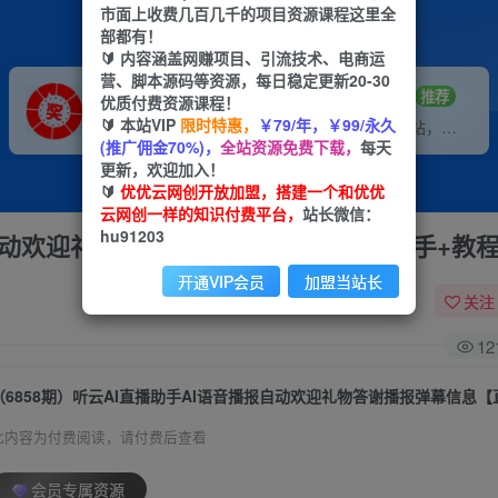
市面上收费几百几千的项目资源课程这里全
部都有！
🔰 内容涵盖网赚项目、引流技术、电商运
营、脚本源码等资源，每日稳定更新20-30
VIP推广
招募站长
70%分佣
推荐
优质付费资源课程！
🔰 本站VIP
限时特惠，
￥79/年，￥99/永久
会员专属推广链接
搭建同款网站，自己当老板
(推广佣金70%)，
全站资源免费下载，
每天
更新，欢迎加入！
🔰
优优云网创开放加盟，搭建一个和优优
云网创一样的知识付费平台，
站长微信：
hu91203
报自动欢迎礼物答谢播报弹幕信息【直播助手+教
开通VIP会员
加盟当站长
关注
12
此内容为付费阅读，请付费后查看
会员专属资源