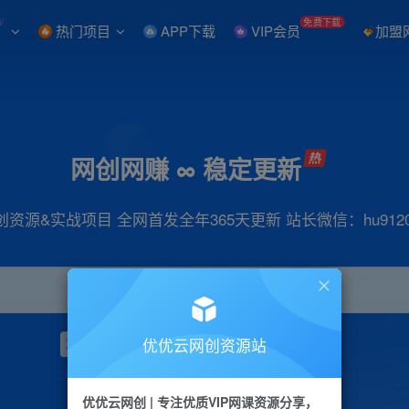
W
免费下载
热门项目
APP下载
VIP会员
加盟
网创网赚 ∞ 稳定更新
创资源&实战项目 全网首发全年365天更新 站长微信：hu9120
优优云网创资源站
项目
抖音
引流
小红书
短视频
带货
优优云网创 | 专注优质VIP网课资源分享，