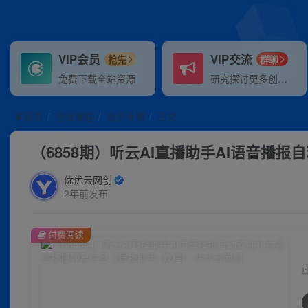
VIP会员
VIP交流
抢先
群聊
免费下载全站资源
研究探讨更多创业项目路子。
首页
创业课程
会员专属
正文
（6858期）听云AI直播助手AI语音播
优优云网创
2年前发布
付费阅读