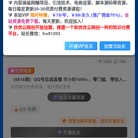
🔰 内容涵盖网赚项目、引流技术、电商运营、脚本源码等资源，
每日稳定更新20-30优质付费资源课程！
首页
创业课程
会员专属
正文
🔰 本站VIP
限时特惠，
￥79/年，￥99/永久 (推广佣金70%)，
全
站资源免费下载，
每天更新，欢迎加入！
（6818期）QQ号估值直播 半小时1000+，零门
🔰
优优云网创开放加盟，搭建一个和优优云网创一样的知识付费
平台，
站长微信：hu91203
槛、零投入，喂饭式教学、小白首选
开通VIP会员
加盟当站长
优优云网创
关注
私信
2年前发布
1934
184
付费阅读
（6818期）QQ号估值直播 半小时1000+，零门槛、零投入，喂饭式教学、小白首选
此内容为付费阅读，请付费后查看
会员专属资源
免费
会员
您暂无购买权限，请先开通会员
开通会员