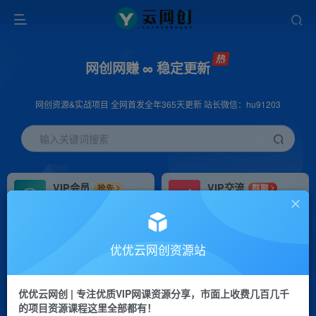
网创网赚 ∞ 稳定更新
网创资源&实战项目 全网首发全年365天更新 站长微信：hu91203
输入关键词搜索
VIP会员
VIP交流
抢先
群聊
免费下载全站资源
研究探讨更多创业项目路子。
VIP推广
招募站长
70%分佣
推荐
优优云网创资源站
会员专属推广链接
搭建同款网站，自己当老板
优优云网创 | 专注优质VIP网课资源分享，市面上收费几百几千
挂机
APP下载
项目
GO
的项目资源课程这里全部都有！
脚本卡密
站长V：hu91203