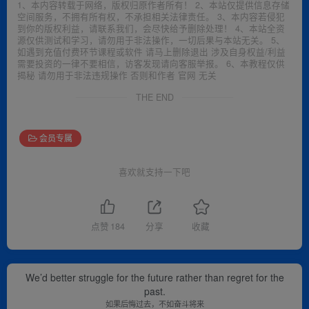
1、本内容转载于网络，版权归原作者所有！ 2、本站仅提供信息存储
空间服务，不拥有所有权，不承担相关法律责任。 3、本内容若侵犯
到你的版权利益，请联系我们，会尽快给予删除处理！ 4、本站全资
源仅供测试和学习，请勿用于非法操作，一切后果与本站无关。 5、
如遇到充值付费环节课程或软件 请马上删除退出 涉及自身权益/利益
需要投资的一律不要相信，访客发现请向客服举报。 6、本教程仅供
揭秘 请勿用于非法违规操作 否则和作者 官网 无关
THE END
会员专属
喜欢就支持一下吧
点赞
184
分享
收藏
We’d better struggle for the future rather than regret for the
past.
如果后悔过去，不如奋斗将来