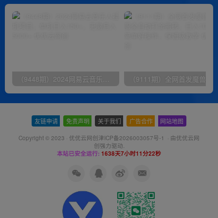
（9448期）2024网易云音乐人挂机项目，单机日入150+，无脑月入5000+
友链申请
-
免责声明
-
关于我们
-
广告合作
-
网站地图
Copyright © 2023 ·
优优云网创津ICP备2026003057号-1
· 由
优优云网
创
强力驱动.
本站已安全运行:
1638天7小时11分23秒