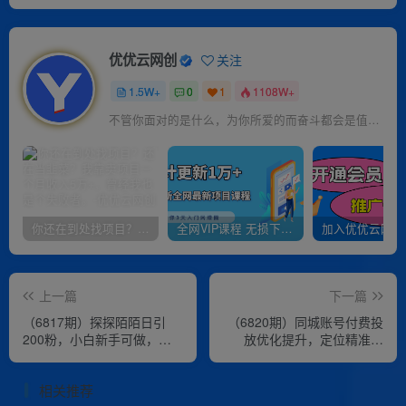
优优云网创
关注
1.5W+
0
1
1108W+
不管你面对的是什么，为你所爱的而奋斗都会是值得的
你还在到处找项目？还在当韭菜？我靠卖项目一个月收入5万+，曾经我也是个失败者。
全网VIP课程 无损下载~
上一篇
下一篇
（6817期）探探陌陌日引
（6820期）同城账号付费投
200粉，小白新手可做，当
放优化提升，定位精准纠
天就能变现300+
正，解除流量限制，自然推
流提…
相关推荐