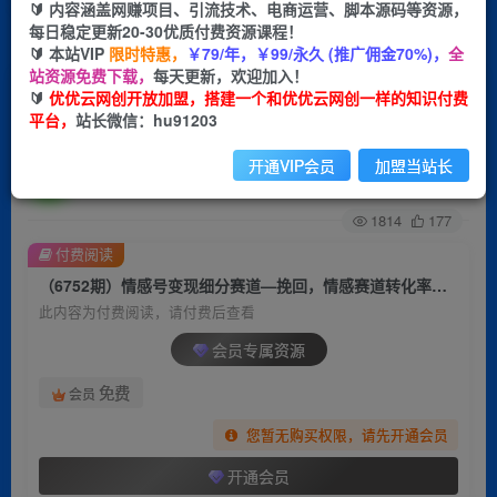
🔰 内容涵盖网赚项目、引流技术、电商运营、脚本源码等资源，
每日稳定更新20-30优质付费资源课程！
首页
创业课程
会员专属
正文
🔰 本站VIP
限时特惠，
￥79/年，￥99/永久 (推广佣金70%)，
全
站资源免费下载，
每天更新，欢迎加入！
（6752期）情感号变现细分赛道—挽回，情感赛
🔰
优优云网创开放加盟，搭建一个和优优云网创一样的知识付费
平台，
站长微信：hu91203
道转化率天花板（附渠道）
开通VIP会员
加盟当站长
优优云网创
关注
私信
2年前发布
1814
177
付费阅读
（6752期）情感号变现细分赛道—挽回，情感赛道转化率天花板（附渠道）
此内容为付费阅读，请付费后查看
会员专属资源
免费
会员
您暂无购买权限，请先开通会员
开通会员