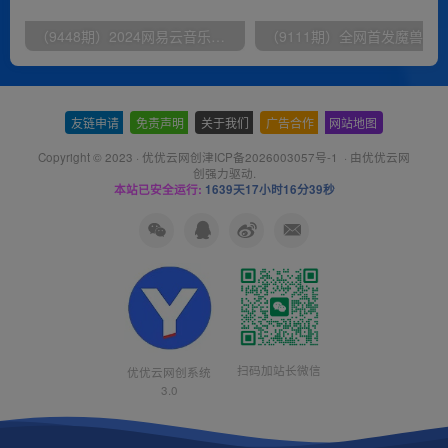
（9448期）2024网易云音乐人挂机项目，单机日入150+，无脑月入5000+
友链申请
-
免责声明
-
关于我们
-
广告合作
-
网站地图
Copyright © 2023 ·
优优云网创津ICP备2026003057号-1
· 由
优优云网
创
强力驱动.
本站已安全运行:
1639天17小时16分39秒
扫码加站长微信
优优云网创系统
3.0