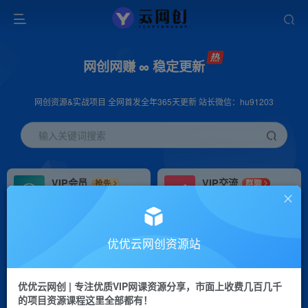
网创网赚 ∞ 稳定更新
网创资源&实战项目 全网首发全年365天更新 站长微信：hu91203
输入关键词搜索
VIP会员
VIP交流
抢先
群聊
免费下载全站资源
研究探讨更多创业项目路子。
VIP推广
招募站长
70%分佣
推荐
优优云网创资源站
会员专属推广链接
搭建同款网站，自己当老板
优优云网创 | 专注优质VIP网课资源分享，市面上收费几百几千
挂机
APP下载
项目
GO
的项目资源课程这里全部都有！
脚本卡密
站长V：hu91203