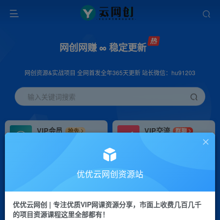
网创网赚 ∞ 稳定更新
网创资源&实战项目 全网首发全年365天更新 站长微信：hu91203
输入关键词搜索
VIP会员
VIP交流
抢先
群聊
免费下载全站资源
研究探讨更多创业项目路子。
VIP推广
招募站长
70%分佣
推荐
优优云网创资源站
会员专属推广链接
搭建同款网站，自己当老板
优优云网创 | 专注优质VIP网课资源分享，市面上收费几百几千
挂机
APP下载
项目
GO
的项目资源课程这里全部都有！
脚本卡密
站长V：hu91203