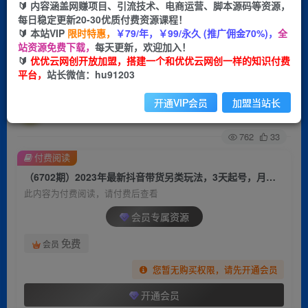
🔰 内容涵盖网赚项目、引流技术、电商运营、脚本源码等资源，
每日稳定更新20-30优质付费资源课程！
首页
创业课程
会员专属
正文
🔰 本站VIP
限时特惠，
￥79/年，￥99/永久 (推广佣金70%)，
全
站资源免费下载，
每天更新，欢迎加入！
（6702期）2023年最新抖音带货另类玩法，3天起
🔰
优优云网创开放加盟，搭建一个和优优云网创一样的知识付费
平台，
站长微信：hu91203
号，月销破万（保姆级教程）
开通VIP会员
加盟当站长
优优云网创
关注
私信
2年前发布
762
33
付费阅读
（6702期）2023年最新抖音带货另类玩法，3天起号，月销破万（保姆级教程）
此内容为付费阅读，请付费后查看
会员专属资源
免费
会员
您暂无购买权限，请先开通会员
开通会员