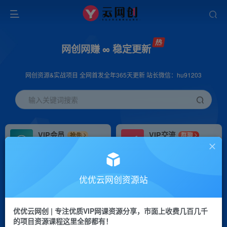
网创网赚 ∞ 稳定更新
网创资源&实战项目 全网首发全年365天更新 站长微信：hu91203
输入关键词搜索
VIP会员
VIP交流
抢先
群聊
免费下载全站资源
研究探讨更多创业项目路子。
VIP推广
招募站长
70%分佣
推荐
优优云网创资源站
会员专属推广链接
搭建同款网站，自己当老板
优优云网创 | 专注优质VIP网课资源分享，市面上收费几百几千
挂机
APP下载
项目
GO
的项目资源课程这里全部都有！
脚本卡密
站长V：hu91203