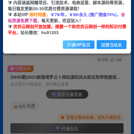
🔰 内容涵盖网赚项目、引流技术、电商运营、脚本源码等资源，
每日稳定更新20-30优质付费资源课程！
首页
创业课程
会员专属
正文
🔰 本站VIP
限时特惠，
￥79/年，￥99/永久 (推广佣金70%)，
全
站资源免费下载，
每天更新，欢迎加入！
(6656期)2023新版塔罗占卜网站源码风水起名附带
🔰
优优云网创开放加盟，搭建一个和优优云网创一样的知识付费
平台，
站长微信：hu91203
搭建视频及文本教程【源码+教程】
开通VIP会员
加盟当站长
优优云网创
关注
私信
2年前发布
596
198
付费阅读
(6656期)2023新版塔罗占卜网站源码风水起名附带搭建视频及文本教程【源码+教程】
此内容为付费阅读，请付费后查看
会员专属资源
免费
会员
您暂无购买权限，请先开通会员
开通会员