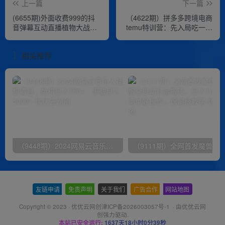
上一篇
下一篇
(6655期)外面收费999的抖
（4622期）拼多多跨境电商
音弹幕互动直播植物大战僵
temu特训营：先入局吃一波
尸，实时互动直播【软件+详
红利，从0到1打造爆款，快
细教程】
速变现
相关推荐
（9448期）2024网易云音乐人挂机项目，单机日入150+，无脑月入5000+
友链申请
-
免责声明
-
关于我们
-
广告合作
-
网站地图
Copyright © 2023 ·
优优云网创津ICP备2026003057号-1
· 由
优优云网
创
强力驱动.
本站已安全运行:
1637天18小时0分40秒