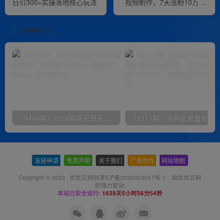
日引300+实操落地核心玩法
视频制作，7天涨粉10万 ，
星图广告变现1万
相关推荐
（9448期）2024网易云音乐人挂机项目，单机日入150+，无脑月入5000+
友链申请
-
免责声明
-
关于我们
-
广告合作
-
网站地图
Copyright © 2023 ·
优优云网创津ICP备2026003057号-1
· 由
优优云网
创
强力驱动.
本站已安全运行:
1639天5小时56分55秒