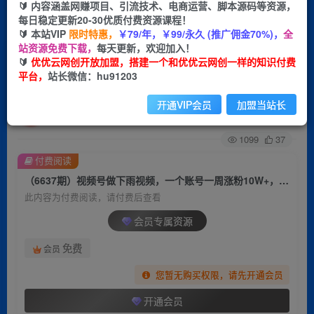
🔰 内容涵盖网赚项目、引流技术、电商运营、脚本源码等资源，
每日稳定更新20-30优质付费资源课程！
首页
创业课程
会员专属
正文
🔰 本站VIP
限时特惠，
￥79/年，￥99/永久 (推广佣金70%)，
全
站资源免费下载，
每天更新，欢迎加入！
（6637期）视频号做下雨视频，一个账号一周涨
🔰
优优云网创开放加盟，搭建一个和优优云网创一样的知识付费
平台，
站长微信：hu91203
粉10W+，日入1000+，附保姆级教程
开通VIP会员
加盟当站长
优优云网创
关注
私信
2年前发布
1099
37
付费阅读
（6637期）视频号做下雨视频，一个账号一周涨粉10W+，日入1000+，附保姆级教程
此内容为付费阅读，请付费后查看
会员专属资源
免费
会员
您暂无购买权限，请先开通会员
开通会员