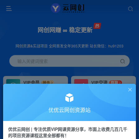
网创网赚 ∞ 稳定更新
网创资源&实战项目 全网首发全年365天更新 站长微信：hu91203
输入关键词搜索
VIP会员
VIP交流
抢先
群聊
免费下载全站资源
研究探讨更多创业项目路子。
VIP推广
招募站长
70%分佣
推荐
优优云网创资源站
会员专属推广链接
搭建同款网站，自己当老板
优优云网创 | 专注优质VIP网课资源分享，市面上收费几百几千
挂机
APP下载
项目
GO
的项目资源课程这里全部都有！
脚本卡密
站长V：hu91203