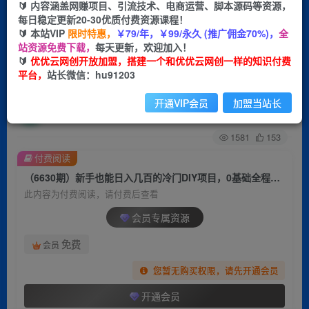
🔰 内容涵盖网赚项目、引流技术、电商运营、脚本源码等资源，
每日稳定更新20-30优质付费资源课程！
首页
创业课程
会员专属
正文
🔰 本站VIP
限时特惠，
￥79/年，￥99/永久 (推广佣金70%)，
全
站资源免费下载，
每天更新，欢迎加入！
（6630期）新手也能日入几百的冷门DIY项目，0
🔰
优优云网创开放加盟，搭建一个和优优云网创一样的知识付费
平台，
站长微信：hu91203
基础全程实操【揭秘】
开通VIP会员
加盟当站长
优优云网创
关注
私信
2年前发布
1581
153
付费阅读
（6630期）新手也能日入几百的冷门DIY项目，0基础全程实操【揭秘】
此内容为付费阅读，请付费后查看
会员专属资源
免费
会员
您暂无购买权限，请先开通会员
开通会员