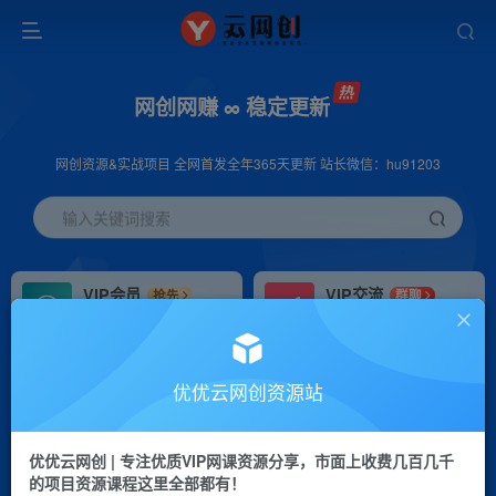
网创网赚 ∞ 稳定更新
网创资源&实战项目 全网首发全年365天更新 站长微信：hu91203
输入关键词搜索
VIP会员
VIP交流
抢先
群聊
免费下载全站资源
研究探讨更多创业项目路子。
VIP推广
招募站长
70%分佣
推荐
优优云网创资源站
会员专属推广链接
搭建同款网站，自己当老板
优优云网创 | 专注优质VIP网课资源分享，市面上收费几百几千
挂机
APP下载
项目
GO
的项目资源课程这里全部都有！
脚本卡密
站长V：hu91203