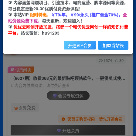
🔰 内容涵盖网赚项目、引流技术、电商运营、脚本源码等资源，
每日稳定更新20-30优质付费资源课程！
首页
创业课程
会员专属
正文
🔰 本站VIP
限时特惠，
￥79/年，￥99/永久 (推广佣金70%)，
全
站资源免费下载，
每天更新，欢迎加入！
（6627期）收费368元的最新贴吧顶帖软件，一键
🔰
优优云网创开放加盟，搭建一个和优优云网创一样的知识付费
平台，
站长微信：hu91203
傻瓜式使用【顶帖脚本+使用教程】
开通VIP会员
加盟当站长
优优云网创
关注
私信
2年前发布
1574
39
付费阅读
（6627期）收费368元的最新贴吧顶帖软件，一键傻瓜式使用【顶帖脚本+使用教程】
此内容为付费阅读，请付费后查看
会员专属资源
免费
会员
您暂无购买权限，请先开通会员
开通会员