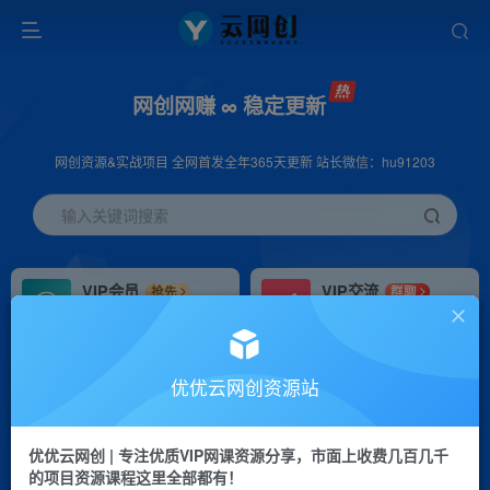
网创网赚 ∞ 稳定更新
网创资源&实战项目 全网首发全年365天更新 站长微信：hu91203
输入关键词搜索
VIP会员
VIP交流
抢先
群聊
免费下载全站资源
研究探讨更多创业项目路子。
VIP推广
招募站长
70%分佣
推荐
优优云网创资源站
会员专属推广链接
搭建同款网站，自己当老板
优优云网创 | 专注优质VIP网课资源分享，市面上收费几百几千
挂机
APP下载
项目
GO
的项目资源课程这里全部都有！
脚本卡密
站长V：hu91203