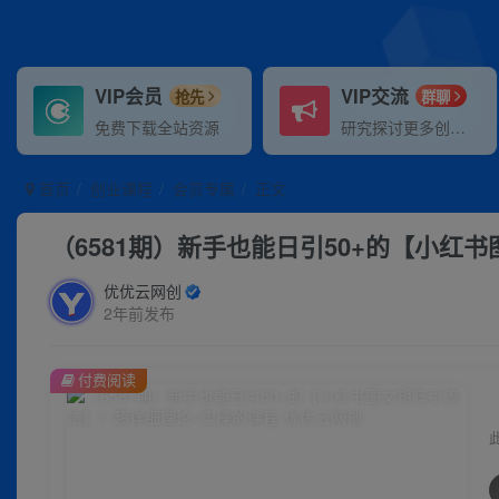
VIP会员
VIP交流
抢先
群聊
免费下载全站资源
研究探讨更多创业项目路子。
首页
创业课程
会员专属
正文
（6581期）新手也能日引50+的【小红
优优云网创
2年前发布
付费阅读