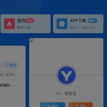
挂机
APP下载
项目
GO
脚本卡密
站长V：hu91203
私信
12
51
（6581期）新手也能日引50+的【小红书图文矩阵引流法】！超详细理论+实操的课程
HI！请登录
登录
注册