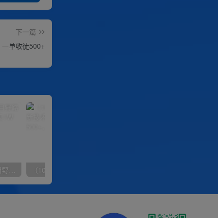
下一篇
一单收徒500+
（10150期）2024高考项目野路子玩法，无限裂变，最高一天1W＋！
（10163期）快手掘金撸收益最新技术，高收益玩法，单日变现500+，小白必备项目