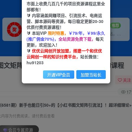
市面上收费几百几千的项目资源课程这里全
部都有！
🔰 内容涵盖网赚项目、引流技术、电商运
营、脚本源码等资源，每日稳定更新20-30
VIP推广
招募站长
70%分佣
推荐
优质付费资源课程！
🔰 本站VIP
限时特惠，
￥79/年，￥99/永久
会员专属推广链接
搭建同款网站，自己当老板
(推广佣金70%)，
全站资源免费下载，
每天
更新，欢迎加入！
🔰
优优云网创开放加盟，搭建一个和优优
云网创一样的知识付费平台，
站长微信：
hu91203
书图文矩阵引流法】！超详细理论+实操的课程
开通VIP会员
加盟当站长
关注
17
此内容为付费阅读，请付费后查看
会员专属资源