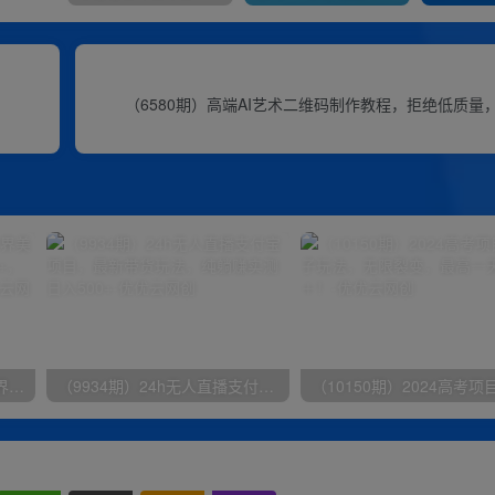
（6580期）高端AI艺术二维码制作教程，拒绝低质量，
（9111期）全网首发魔兽世界美服全自动打金搬砖，日入1000+，简单好操作，保姆级教学
（9934期）24h无人直播支付宝项目，最新带货玩法，纯躺赚实测日入500+