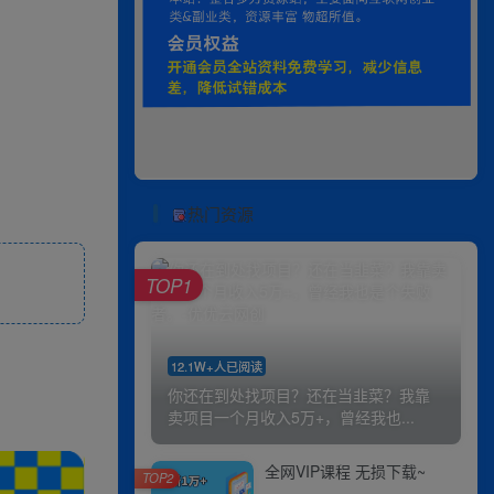
热门资源
TOP1
12.1W+人已阅读
你还在到处找项目？还在当韭菜？我靠
卖项目一个月收入5万+，曾经我也...
全网VIP课程 无损下载~
TOP2