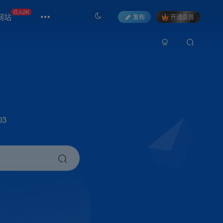
日入2K
网站
发布
开通会员
3