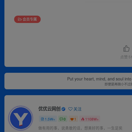
会员专属
点赞
5
Put your heart, mind, and soul into
即便是再微小不过
优优云网创
关注
1.5W+
0
1
1108W+
做有用的事，说勇敢的话，想美好的事，一生足矣