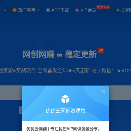
W
免费下载
热门项目
APP下载
VIP会员
加盟
网创网赚 ∞ 稳定更新
创资源&实战项目 全网首发全年365天更新 站长微信：hu9120
优优云网创资源站
项目
抖音
引流
小红书
短视频
带货
优优云网创 | 专注优质VIP网课资源分享，