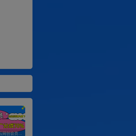
加入优优云网创会员，全站资源免费学习。
优优云网创【VIP会员专属交流群】
加盟优优云网创，搭建同款项目资源站，实现日入2000+