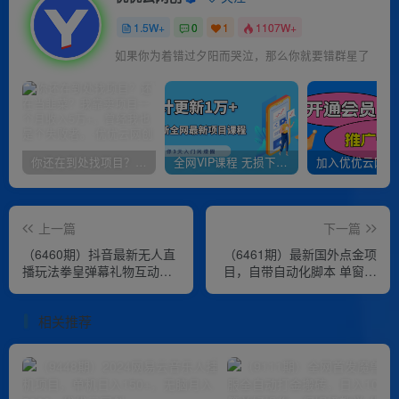
1.5W+
0
1
1107W+
如果你为着错过夕阳而哭泣，那么你就要错群星了
你还在到处找项目？还在当韭菜？我靠卖项目一个月收入5万+，曾经我也是个失败者。
全网VIP课程 无损下载~
上一篇
下一篇
（6460期）抖音最新无人直
（6461期）最新国外点金项
播玩法拳皇弹幕礼物互动小
目，自带自动化脚本 单窗口
游戏（软件+教程+搭建+素
1-2美元，可批量日入500美
材+音效）
金0投资
相关推荐