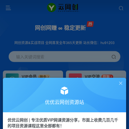
网创网赚 ∞ 稳定更新
网创资源&实战项目 全网首发全年365天更新 站长微信：hu91203
输入关键词搜索
VIP会员
VIP交流
抢先
群聊
免费下载全站资源
研究探讨更多创业项目路子。
VIP推广
招募站长
70%分佣
推荐
优优云网创资源站
会员专属推广链接
搭建同款网站，自己当老板
优优云网创 | 专注优质VIP网课资源分享，市面上收费几百几千
挂机
APP下载
项目
GO
的项目资源课程这里全部都有！
脚本卡密
站长V：hu91203