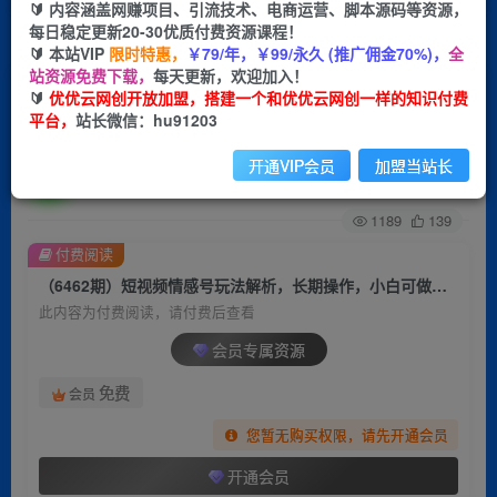
🔰 内容涵盖网赚项目、引流技术、电商运营、脚本源码等资源，
每日稳定更新20-30优质付费资源课程！
首页
创业课程
会员专属
正文
🔰 本站VIP
限时特惠，
￥79/年，￥99/永久 (推广佣金70%)，
全
站资源免费下载，
每天更新，欢迎加入！
（6462期）短视频情感号玩法解析，长期操作，
🔰
优优云网创开放加盟，搭建一个和优优云网创一样的知识付费
平台，
站长微信：hu91203
小白可做日入500+
开通VIP会员
加盟当站长
优优云网创
关注
私信
2年前发布
1189
139
付费阅读
（6462期）短视频情感号玩法解析，长期操作，小白可做日入500+
此内容为付费阅读，请付费后查看
会员专属资源
免费
会员
您暂无购买权限，请先开通会员
开通会员