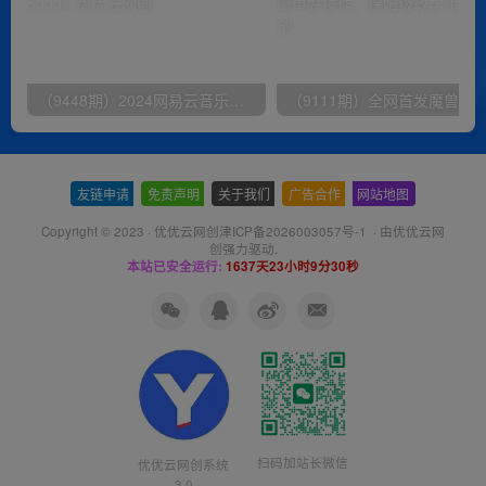
（9448期）2024网易云音乐人挂机项目，单机日入150+，无脑月入5000+
友链申请
-
免责声明
-
关于我们
-
广告合作
-
网站地图
Copyright © 2023 ·
优优云网创津ICP备2026003057号-1
· 由
优优云网
创
强力驱动.
本站已安全运行:
1637天23小时9分31秒
扫码加站长微信
优优云网创系统
3.0