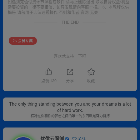
如遇到充值付费环节课程或软件 请马上删除退出 涉及自身权益/利益
需要投资的一律不要相信，访客发现请向客服举报。 6、本教程仅供
揭秘 请勿用于非法违规操作 否则和作者 官网 无关
THE END
会员专属
喜欢就支持一下吧
点赞
139
分享
收藏
The only thing standing between you and your dreams is a lot
of hard work.
横跨在你和你的梦想之间的唯一的东西就是奋力拼搏
优优云网创
关注