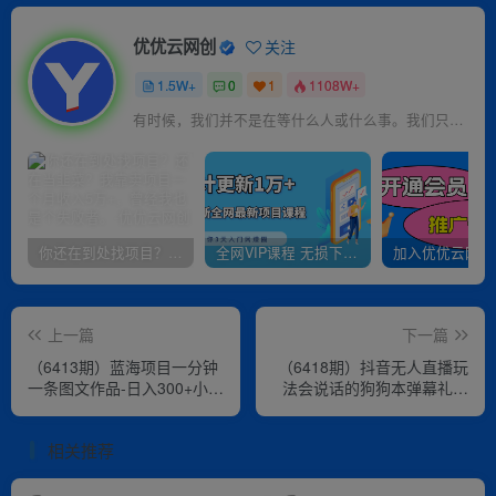
优优云网创
关注
1.5W+
0
1
1108W+
有时候，我们并不是在等什么人或什么事。我们只是在静待岁月改变自己
你还在到处找项目？还在当韭菜？我靠卖项目一个月收入5万+，曾经我也是个失败者。
全网VIP课程 无损下载~
上一篇
下一篇
（6413期）蓝海项目一分钟
（6418期）抖音无人直播玩
一条图文作品-日入300+小吃
法会说话的狗狗本弹幕礼物
配方项目（附 684G小吃配
互动小游戏（游戏软件+开播
方）
教程）
相关推荐