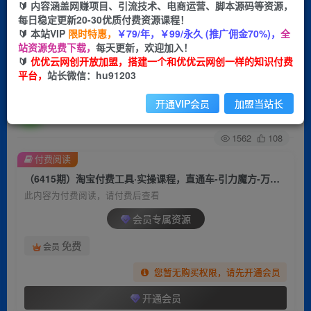
🔰 内容涵盖网赚项目、引流技术、电商运营、脚本源码等资源，
每日稳定更新20-30优质付费资源课程！
首页
创业课程
会员专属
正文
🔰 本站VIP
限时特惠，
￥79/年，￥99/永久 (推广佣金70%)，
全
站资源免费下载，
每天更新，欢迎加入！
（6415期）淘宝付费工具·实操课程，直通车-引力
🔰
优优云网创开放加盟，搭建一个和优优云网创一样的知识付费
平台，
站长微信：hu91203
魔方-万相台（41节视频课）
开通VIP会员
加盟当站长
优优云网创
关注
私信
2年前发布
1562
108
付费阅读
（6415期）淘宝付费工具·实操课程，直通车-引力魔方-万相台（41节视频课）
此内容为付费阅读，请付费后查看
会员专属资源
免费
会员
您暂无购买权限，请先开通会员
开通会员