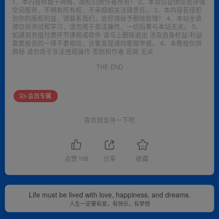
1、本内容转载于网络，版权归原作者所有！ 2、本站仅提供信息存储
空间服务，不拥有所有权，不承担相关法律责任。 3、本内容若侵犯
到你的版权利益，请联系我们，会尽快给予删除处理！ 4、本站全资
源仅供测试和学习，请勿用于非法操作，一切后果与本站无关。 5、
如遇到充值付费环节课程或软件 请马上删除退出 涉及自身权益/利益
需要投资的一律不要相信，访客发现请向客服举报。 6、本教程仅供
揭秘 请勿用于非法违规操作 否则和作者 官网 无关
THE END
会员专属
喜欢就支持一下吧
点赞
108
分享
收藏
Life must be lived with love, happiness, and dreams.
人生一定要有爱，有快乐，有梦想