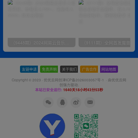
（9448期）2024网易云音乐人挂机项目，单机日入150+，无脑月入5000+
友链申请
-
免责声明
-
关于我们
-
广告合作
-
网站地图
Copyright © 2023 ·
优优云网创津ICP备2026003057号-1
· 由
优优云网
创
强力驱动.
本站已安全运行:
1640天18小时43分54秒