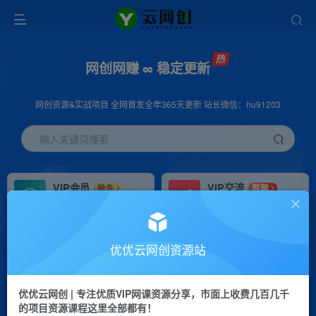
网创网赚 ∞ 稳定更新
网创资源&实战项目 全网首发全年365天更新 站长微信：hu91203
输入关键词搜索
VIP会员
VIP交流
抢先
群聊
免费下载全站资源
研究探讨更多创业项目路子。
VIP推广
招募站长
70%分佣
推荐
优优云网创资源站
会员专属推广链接
搭建同款网站，自己当老板
优优云网创 | 专注优质VIP网课资源分享，市面上收费几百几千
挂机
APP下载
项目
GO
的项目资源课程这里全部都有！
脚本卡密
站长V：hu91203