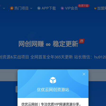
W
免费下载
热门项目
APP下载
VIP会员
加盟
网创网赚 ∞ 稳定更新
创资源&实战项目 全网首发全年365天更新 站长微信：hu9120
优优云网创资源站
项目
抖音
引流
小红书
短视频
带货
优优云网创 | 专注优质VIP网课资源分享，