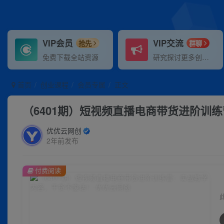
VIP会员
VIP交流
抢先
群聊
免费下载全站资源
研究探讨更多创业项目路子。
首页
创业课程
会员专属
正文
（6401期）短视频直播电商带货进阶训
优优云网创
2年前发布
付费阅读