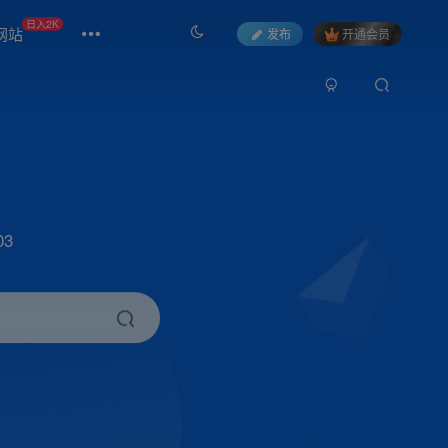
日入2K
网站
发布
开通会员
3