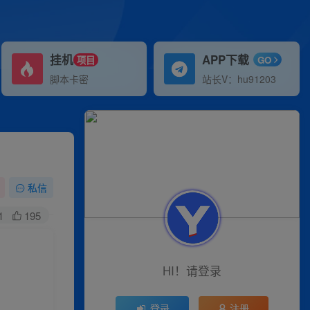
挂机
APP下载
项目
GO
脚本卡密
站长V：hu91203
私信
1
195
！
HI！请登录
登录
注册