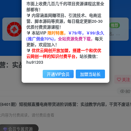
市面上收费几百几千的项目资源课程这里全
部都有！
🔰 内容涵盖网赚项目、引流技术、电商运
营、脚本源码等资源，每日稳定更新20-30
VIP推广
招募站长
70%分佣
推荐
优质付费资源课程！
🔰 本站VIP
限时特惠，
￥79/年，￥99/永久
会员专属推广链接
搭建同款网站，自己当老板
(推广佣金70%)，
全站资源免费下载，
每天
更新，欢迎加入！
🔰
优优云网创开放加盟，搭建一个和优优
云网创一样的知识付费平台，
站长微信：
hu91203
练营：实战教学内容，干货不废话！
开通VIP会员
加盟当站长
关注
80
（6401期）短视频直播电商带货进阶训练营：实战教学内容，干货不废话
此内容为付费阅读，请付费后查看
会员专属资源