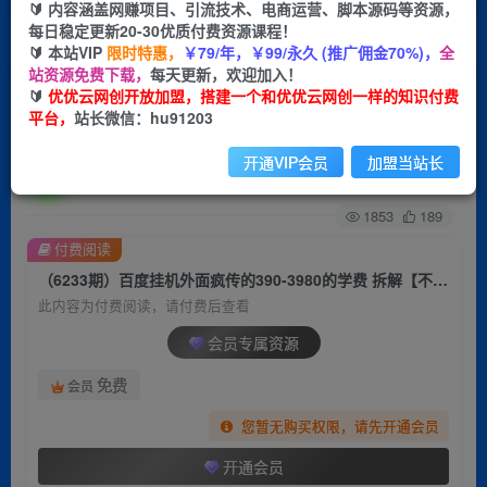
🔰 内容涵盖网赚项目、引流技术、电商运营、脚本源码等资源，
每日稳定更新20-30优质付费资源课程！
首页
创业课程
会员专属
正文
🔰 本站VIP
限时特惠，
￥79/年，￥99/永久 (推广佣金70%)，
全
站资源免费下载，
每天更新，欢迎加入！
（6233期）百度挂机外面疯传的390-3980的学费
🔰
优优云网创开放加盟，搭建一个和优优云网创一样的知识付费
平台，
站长微信：hu91203
拆解【不需要脚本】
开通VIP会员
加盟当站长
优优云网创
关注
私信
2年前发布
1853
189
付费阅读
（6233期）百度挂机外面疯传的390-3980的学费 拆解【不需要脚本】
此内容为付费阅读，请付费后查看
会员专属资源
免费
会员
您暂无购买权限，请先开通会员
开通会员