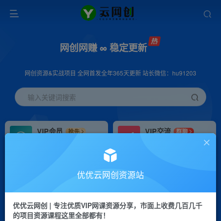
网创网赚 ∞ 稳定更新
网创资源&实战项目 全网首发全年365天更新 站长微信：hu91203
输入关键词搜索
VIP会员
VIP交流
抢先
群聊
免费下载全站资源
研究探讨更多创业项目路子。
VIP推广
招募站长
70%分佣
推荐
优优云网创资源站
会员专属推广链接
搭建同款网站，自己当老板
优优云网创 | 专注优质VIP网课资源分享，市面上收费几百几千
挂机
APP下载
项目
GO
的项目资源课程这里全部都有！
脚本卡密
站长V：hu91203