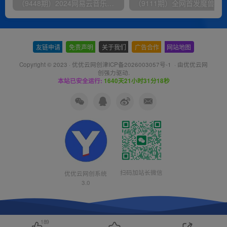
（9448期）2024网易云音乐人挂机项目，单机日入150+，无脑月入5000+
友链申请
-
免责声明
-
关于我们
-
广告合作
-
网站地图
Copyright © 2023 ·
优优云网创津ICP备2026003057号-1
· 由
优优云网
创
强力驱动.
本站已安全运行:
1640天21小时31分19秒
扫码加站长微信
优优云网创系统
3.0
189