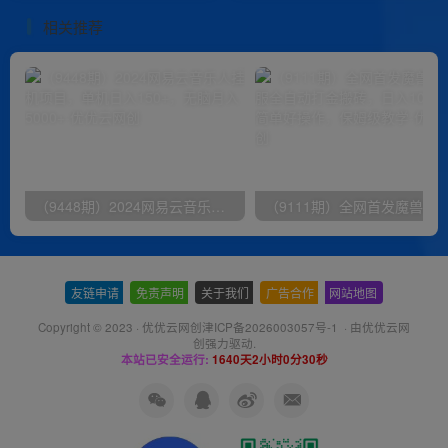
相关推荐
（9448期）2024网易云音乐人挂机项目，单机日入150+，无脑月入5000+
友链申请
-
免责声明
-
关于我们
-
广告合作
-
网站地图
Copyright © 2023 ·
优优云网创津ICP备2026003057号-1
· 由
优优云网
创
强力驱动.
本站已安全运行:
1640天2小时0分31秒