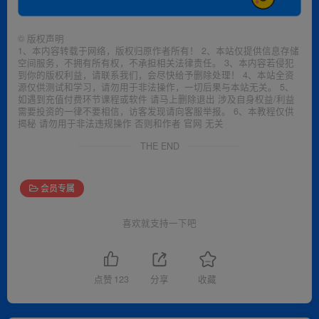
©
版权声明
1、本内容转载于网络，版权归原作者所有！ 2、本站仅提供信息存储
空间服务，不拥有所有权，不承担相关法律责任。 3、本内容若侵犯
到你的版权利益，请联系我们，会尽快给予删除处理！ 4、本站全资
源仅供测试和学习，请勿用于非法操作，一切后果与本站无关。 5、
如遇到充值付费环节课程或软件 请马上删除退出 涉及自身权益/利益
需要投资的一律不要相信，访客发现请向客服举报。 6、本教程仅供
揭秘 请勿用于非法违规操作 否则和作者 官网 无关
THE END
会员专属
喜欢就支持一下吧
点赞
123
分享
收藏