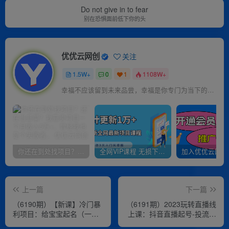
Do not give in to fear
别在恐惧面前低下你的头
优优云网创
关注
1.5W+
0
1
1108W+
幸福不应该留到未来品尝，幸福是你专门为当下的自己所准备的
你还在到处找项目？还在当韭菜？我靠卖项目一个月收入5万+，曾经我也是个失败者。
全网VIP课程 无损下载~
上一篇
下一篇
（6190期）【新课】冷门暴
（6191期）2023玩转直播线
利项目：给宝宝起名（一单
上课：抖音直播起号-投流超
200+）内附教程+工具
级干货（61节实战课）