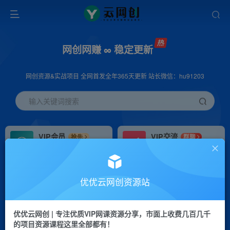
网创网赚 ∞ 稳定更新
网创资源&实战项目 全网首发全年365天更新 站长微信：hu91203
输入关键词搜索
VIP会员
VIP交流
抢先
群聊
免费下载全站资源
研究探讨更多创业项目路子。
VIP推广
招募站长
70%分佣
推荐
优优云网创资源站
会员专属推广链接
搭建同款网站，自己当老板
优优云网创 | 专注优质VIP网课资源分享，市面上收费几百几千
挂机
APP下载
项目
GO
的项目资源课程这里全部都有！
脚本卡密
站长V：hu91203