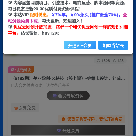
🔰 内容涵盖网赚项目、引流技术、电商运营、脚本源码等资源，
每日稳定更新20-30优质付费资源课程！
首页
创业课程
会员专属
正文
🔰 本站VIP
限时特惠，
￥79/年，￥99/永久 (推广佣金70%)，
全
站资源免费下载，
每天更新，欢迎加入！
（6192期）美业盈利·必杀技（线上课）-会籍卡设
🔰
优优云网创开放加盟，搭建一个和优优云网创一样的知识付费
平台，
站长微信：hu91203
计，让成交率大幅上升（9节）
开通VIP会员
加盟当站长
优优云网创
关注
私信
2年前发布
1308
123
付费阅读
（6192期）美业盈利·必杀技（线上课）-会籍卡设计，让成交率大幅上升（9节）
此内容为付费阅读，请付费后查看
会员专属资源
免费
会员
您暂无购买权限，请先开通会员
开通会员