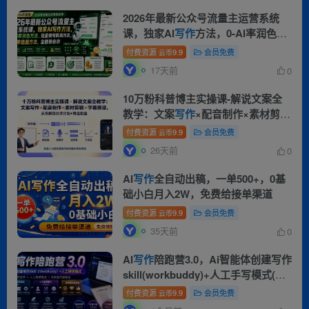
2026年最新公众号流量主运营系统
课，独家AI
写作
方法，0-AI率润色方
法、批量做号隔离方法、高爆率选题
付费资源
9.9
会员免费
云币
方法，全都教会你
17天前
0
10万粉科普博主实操课-解说文案全
教学：文案
写作
×配音制作×素材剪辑
×字幕预设，从零解锁伙伴计划+精选
付费资源
9.9
会员免费
云币
收益
26天前
0
AI
写作
全自动出稿，一单500+，0基
础小白月入2W，免费给接单渠道
付费资源
9.9
会员免费
云币
35天前
0
AI
写作
陪跑营3.0，Ai智能体创建写作
skill(workbuddy)+人工手写模式(手
搓模式)，去除AI痕迹(头条号、公众
付费资源
9.9
会员免费
云币
号、百家号)